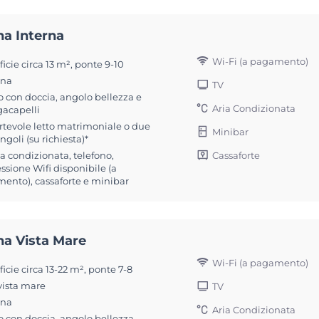
na Interna
Wi-Fi (a pagamento)
icie circa 13 m², ponte 9-10
ona
TV
 con doccia, angolo bellezza e
Aria Condizionata
gacapelli
rtevole letto matrimoniale o due
Minibar
ingoli (su richiesta)*
Cassaforte
ia condizionata, telefono,
sione Wifi disponibile (a
ento), cassaforte e minibar
na Vista Mare
Wi-Fi (a pagamento)
icie circa 13-22 m², ponte 7-8
vista mare
TV
ona
Aria Condizionata
 con doccia, angolo bellezza