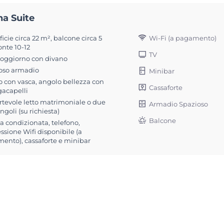
na Suite
Wi-Fi (a pagamento)
icie circa 22 m², balcone circa 5
onte 10-12
TV
soggiorno con divano
oso armadio
Minibar
 con vasca, angolo bellezza con
Cassaforte
gacapelli
rtevole letto matrimoniale o due
Armadio Spazioso
singoli (su richiesta)
Balcone
ia condizionata, telefono,
sione Wifi disponibile (a
ento), cassaforte e minibar