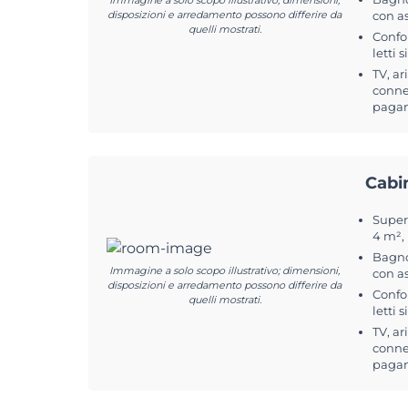
Immagine a solo scopo illustrativo; dimensioni,
disposizioni e arredamento possono differire da
con a
quelli mostrati.
Confo
letti 
TV, ar
connes
pagam
Cabi
Superf
4 m²,
Bagno
Immagine a solo scopo illustrativo; dimensioni,
con a
disposizioni e arredamento possono differire da
Confo
quelli mostrati.
letti 
TV, ar
connes
pagam