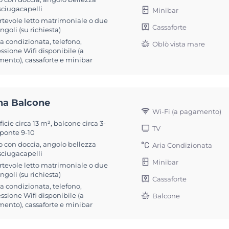
sciugacapelli
Minibar
rtevole letto matrimoniale o due
Cassaforte
singoli (su richiesta)
ia condizionata, telefono,
Oblò vista mare
sione Wifi disponibile (a
ento), cassaforte e minibar
na Balcone
Wi-Fi (a pagamento)
icie circa 13 m², balcone circa 3-
TV
 ponte 9-10
 con doccia, angolo bellezza
Aria Condizionata
sciugacapelli
Minibar
rtevole letto matrimoniale o due
singoli (su richiesta)
Cassaforte
ia condizionata, telefono,
sione Wifi disponibile (a
Balcone
ento), cassaforte e minibar