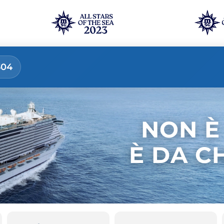
304
NON È
È DA C