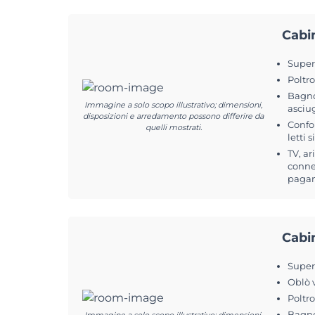
Cabi
Superf
Poltr
Bagno
Immagine a solo scopo illustrativo; dimensioni,
asciu
disposizioni e arredamento possono differire da
Confo
quelli mostrati.
letti s
TV, ar
connes
pagam
Cabi
Superf
Oblò 
Poltr
Bagno