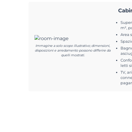
Cabi
Superf
m², p
Area 
Spazi
Immagine a solo scopo illustrativo; dimensioni,
Bagno
disposizioni e arredamento possono differire da
asciu
quelli mostrati.
Confo
letti 
TV, ar
connes
pagam