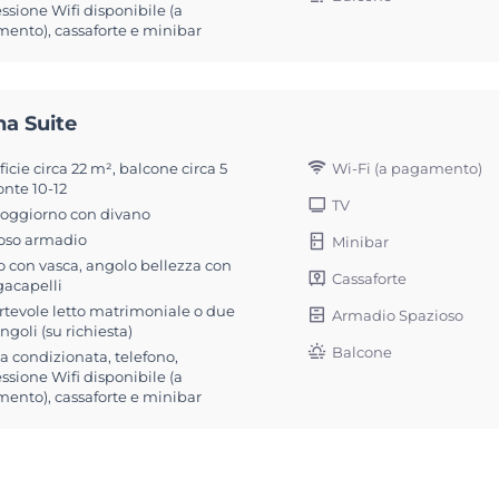
sione Wifi disponibile (a
ento), cassaforte e minibar
na Suite
Wi-Fi (a pagamento)
icie circa 22 m², balcone circa 5
onte 10-12
TV
soggiorno con divano
oso armadio
Minibar
 con vasca, angolo bellezza con
Cassaforte
gacapelli
rtevole letto matrimoniale o due
Armadio Spazioso
singoli (su richiesta)
Balcone
ia condizionata, telefono,
sione Wifi disponibile (a
ento), cassaforte e minibar