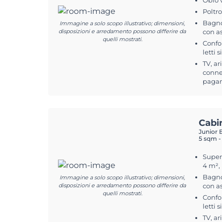
Oblò 
Poltr
Bagno
Immagine a solo scopo illustrativo; dimensioni,
disposizioni e arredamento possono differire da
con a
quelli mostrati.
Confo
letti 
TV, ar
connes
pagam
Cabi
Junior 
5 sqm -
Superf
4 m²,
Bagno
Immagine a solo scopo illustrativo; dimensioni,
disposizioni e arredamento possono differire da
con a
quelli mostrati.
Confo
letti 
TV, ar