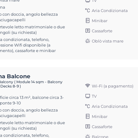
vista mare
TV
ona
Aria Condizionata
 con doccia, angolo bellezza
sciugacapelli
Minibar
rtevole letto matrimoniale o due
Cassaforte
singoli (su richiesta)
ia condizionata, telefono,
Oblò vista mare
sione Wifi disponibile (a
ento), cassaforte e minibar
na Balcone
Balcony ( Module 14 sqm - Balcony
Wi-Fi (a pagamento)
 Decks 8-9 )
TV
icie circa 13 m², balcone circa 3-
 ponte 9-10
Aria Condizionata
 con doccia, angolo bellezza
sciugacapelli
Minibar
rtevole letto matrimoniale o due
Cassaforte
singoli (su richiesta)
ia condizionata, telefono,
Balcone