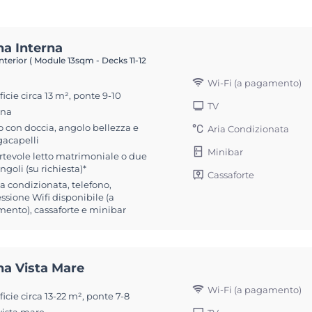
na Interna
nterior ( Module 13sqm - Decks 11-12
Wi-Fi (a pagamento)
icie circa 13 m², ponte 9-10
TV
ona
 con doccia, angolo bellezza e
Aria Condizionata
gacapelli
Minibar
rtevole letto matrimoniale o due
ingoli (su richiesta)*
Cassaforte
ia condizionata, telefono,
sione Wifi disponibile (a
ento), cassaforte e minibar
na Vista Mare
Wi-Fi (a pagamento)
icie circa 13-22 m², ponte 7-8