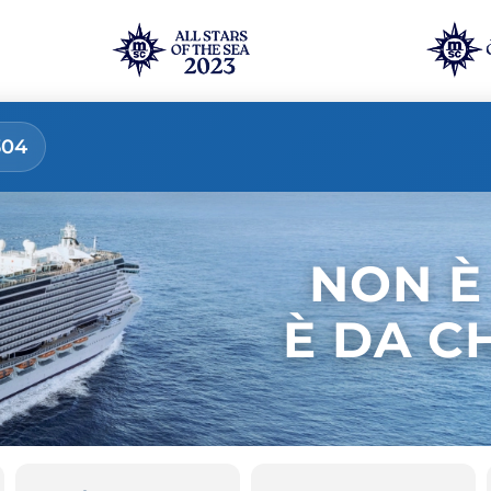
304
NON È
È DA C