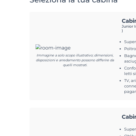
Cabi
Junior I
)
Superf
Poltr
Immagine a solo scopo illustrativo; dimensioni,
Bagno
disposizioni e arredamento possono differire da
asciu
quelli mostrati.
Confo
letti s
TV, ar
connes
pagam
Cabi
Superf