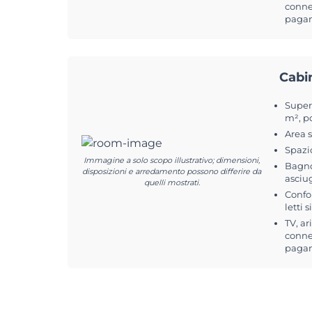
connes
pagam
Cabi
Superf
m², p
Area 
Spazi
Immagine a solo scopo illustrativo; dimensioni,
Bagno
disposizioni e arredamento possono differire da
asciu
quelli mostrati.
Confo
letti 
TV, ar
connes
pagam