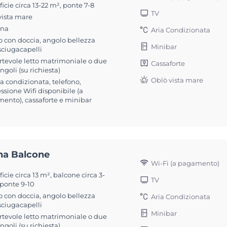
icie circa 13-22 m², ponte 7-8
TV
vista mare
ona
Aria Condizionata
 con doccia, angolo bellezza
Minibar
sciugacapelli
rtevole letto matrimoniale o due
Cassaforte
singoli (su richiesta)
Oblò vista mare
ia condizionata, telefono,
sione Wifi disponibile (a
ento), cassaforte e minibar
na Balcone
Wi-Fi (a pagamento)
icie circa 13 m², balcone circa 3-
TV
 ponte 9-10
 con doccia, angolo bellezza
Aria Condizionata
sciugacapelli
Minibar
rtevole letto matrimoniale o due
singoli (su richiesta)