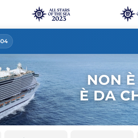
304
NON È
È DA C