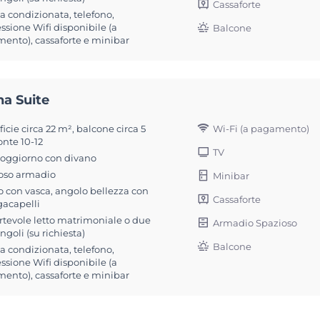
Cassaforte
ia condizionata, telefono,
sione Wifi disponibile (a
Balcone
ento), cassaforte e minibar
na Suite
Wi-Fi (a pagamento)
icie circa 22 m², balcone circa 5
onte 10-12
TV
soggiorno con divano
oso armadio
Minibar
 con vasca, angolo bellezza con
Cassaforte
gacapelli
rtevole letto matrimoniale o due
Armadio Spazioso
singoli (su richiesta)
Balcone
ia condizionata, telefono,
sione Wifi disponibile (a
ento), cassaforte e minibar