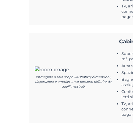
TV, ar
connes
pagam
Cabi
Superf
m², p
Area 
Spazi
Immagine a solo scopo illustrativo; dimensioni,
Bagno
disposizioni e arredamento possono differire da
asciu
quelli mostrati.
Confo
letti 
TV, ar
connes
pagam