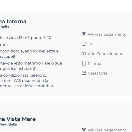
na Interna
 Bella
Wi-Fi (a pagamento)
icie circa 13 m², ponte 9-10
TV
ona
 con doccia, angolo bellezza e
Aria Condizionata
gacapelli
rtevole letto matrimoniale o due
Minibar
ingoli (su richiesta)*
Cassaforte
ia condizionata, telefono,
sione Wifi disponibile (a
ento), cassaforte e minibar
na Vista Mare
iew Bella
Wi-Fi (a pagamento)