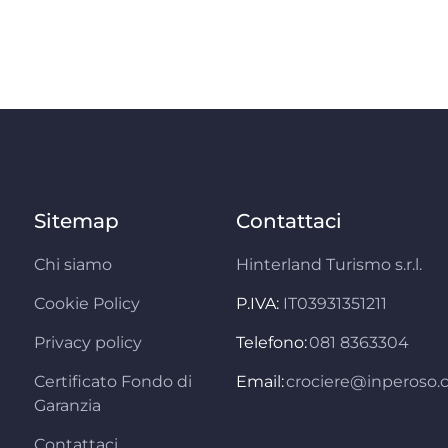
Sitemap
Contattaci
Chi siamo
Hinterland Turismo s.r.l.
Cookie Policy
P.IVA:
IT03931351211
Privacy policy
Telefono:
081 8363304
Certificato Fondo di
Email:
crociere@inperoso
Garanzia
Contattaci