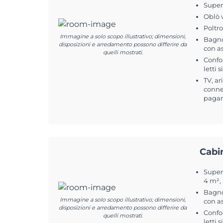
Superf
Oblò 
Poltr
Immagine a solo scopo illustrativo; dimensioni,
Bagno
disposizioni e arredamento possono differire da
con a
quelli mostrati.
Confo
letti 
TV, ar
connes
pagam
Cabi
Superf
4 m²,
Bagno
Immagine a solo scopo illustrativo; dimensioni,
con a
disposizioni e arredamento possono differire da
Confo
quelli mostrati.
letti 