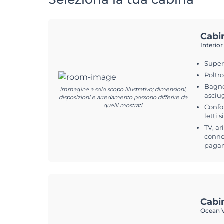
Cabi
Interior
Superf
Poltr
Bagno
Immagine a solo scopo illustrativo; dimensioni,
asciu
disposizioni e arredamento possono differire da
quelli mostrati.
Confo
letti s
TV, ar
connes
pagam
Cabi
Ocean V