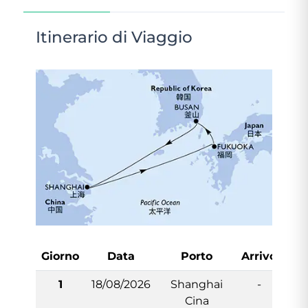
Itinerario di Viaggio
Giorno
Data
Porto
Arrivo
Par
1
18/08/2026
Shanghai
-
1
Cina