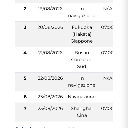
2
19/08/2026
In
N/:A
navigazione
3
20/08/2026
Fukuoka
07:00
2
(Hakata)
Giappone
4
21/08/2026
Busan
07:00
2
Corea del
Sud
5
22/08/2026
In
N/:A
navigazione
6
23/08/2026
Navigazione
-
7
23/08/2026
Shanghai
07:00
Cina