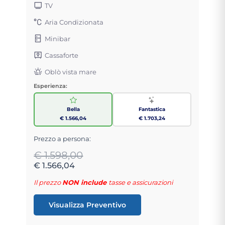
TV
Aria Condizionata
Minibar
Cassaforte
Oblò vista mare
Esperienza:
Bella
Fantastica
€ 1.566,04
€ 1.703,24
Prezzo a persona:
€ 1.598,00
€ 1.566,04
Il prezzo
NON include
tasse e assicurazioni
Visualizza Preventivo