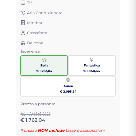
TV
Aria Condizionata
Minibar
Cassaforte
Balcone
Esperienza:
Bella
Fantastica
€ 1.762,04
€ 1.840,44
Aurea
€ 2.095,24
Prezzo a persona:
€ 1.798,00
€ 1.762,04
Il prezzo
NON include
tasse e assicurazioni