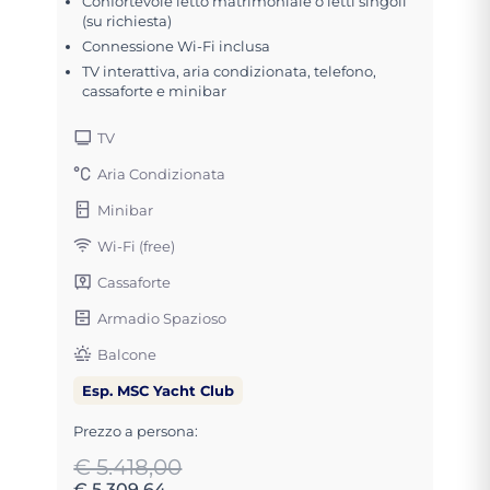
Confortevole letto matrimoniale o letti singoli
(su richiesta)
Connessione Wi-Fi inclusa
TV interattiva, aria condizionata, telefono,
cassaforte e minibar
TV
Aria Condizionata
Minibar
Wi-Fi (free)
Cassaforte
Armadio Spazioso
Balcone
Esp. MSC Yacht Club
Prezzo a persona:
€ 5.418,00
€ 5.309,64