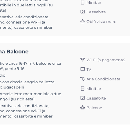
Minibar
tibile in due letti singoli (su
sta)
Cassaforte
erattiva, aria condizionata,
Oblò vista mare
no, connessione Wi-Fi (a
ento), cassaforte e minibar
na Balcone
Wi-Fi (a pagamento)
icie circa 16-17 m², balcone circa
², ponte 9-16
TV
dio
Aria Condizionata
 con doccia, angolo bellezza
sciugacapelli
Minibar
rtevole letto matrimoniale o due
Cassaforte
singoli (su richiesta)
erattiva, aria condizionata,
Balcone
no, connessione Wi-Fi (a
ento), cassaforte e minibar