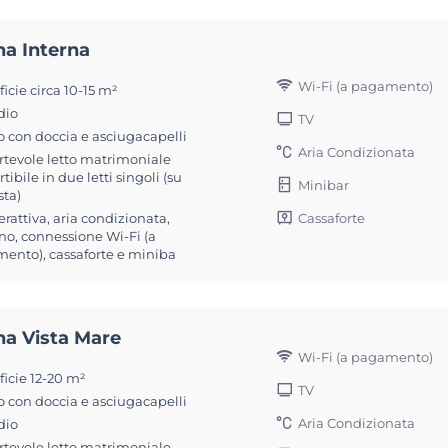
na Interna
Wi-Fi (a pagamento)
icie circa 10-15 m²
dio
TV
 con doccia e asciugacapelli
Aria Condizionata
rtevole letto matrimoniale
tibile in due letti singoli (su
Minibar
sta)
Cassaforte
erattiva, aria condizionata,
no, connessione Wi-Fi (a
ento), cassaforte e miniba
na Vista Mare
Wi-Fi (a pagamento)
ficie 12-20 m²
TV
 con doccia e asciugacapelli
Aria Condizionata
dio
rtevole letto matrimoniale