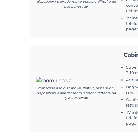
disposizioni e arredamento possono differire da
conver
quelli mostrati.
richie
TV int
telefo
pagam
Cabi
Superf
3-10 m
Arma
Bagno
Immagine a solo scopo illustrativo; dimensioni,
con a
disposizioni e arredamento possono differire da
quelli mostrati.
Confo
letti 
TV int
telefo
pagam