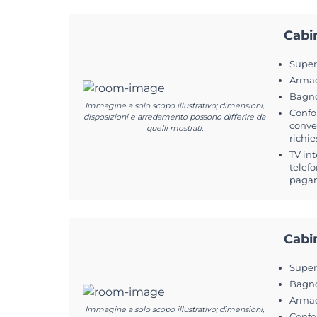
Cabi
Superf
Arma
Bagno
Immagine a solo scopo illustrativo; dimensioni,
Confo
disposizioni e arredamento possono differire da
conver
quelli mostrati.
richie
TV int
telefo
pagam
Cabi
Super
Bagno
Arma
Immagine a solo scopo illustrativo; dimensioni,
Confo