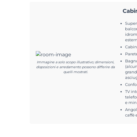
Cabi
Superf
balcon
idrom
estern
Cabin
Paret
Bagno
Immagine a solo scopo illustrativo; dimensioni,
(alcun
disposizioni e arredamento possono differire da
grand
quelli mostrati.
asciu
Confo
TV int
telefo
e min
Angolo
caffè 