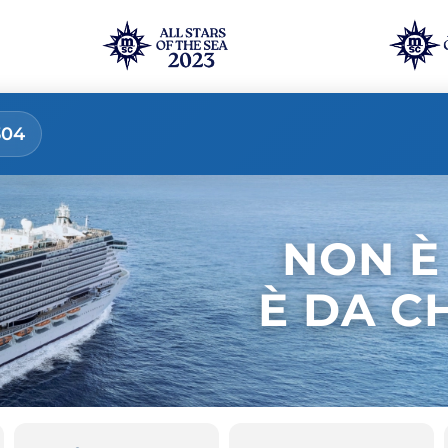
304
NON È
È DA C