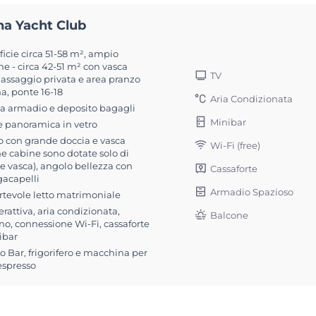
na Yacht Club
icie circa 51-58 m², ampio
e - circa 42-51 m² con vasca
TV
assaggio privata e area pranzo
a, ponte 16-18
Aria Condizionata
a armadio e deposito bagagli
Minibar
e panoramica in vetro
 con grande doccia e vasca
Wi-Fi (free)
e cabine sono dotate solo di
e vasca), angolo bellezza con
Cassaforte
gacapelli
Armadio Spazioso
rtevole letto matrimoniale
erattiva, aria condizionata,
Balcone
no, connessione Wi-Fi, cassaforte
ibar
 Bar, frigorifero e macchina per
espresso