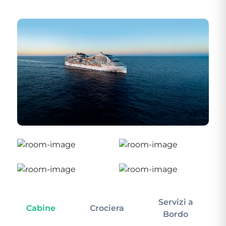
Servizi a
Cabine
Crociera
In
Bordo