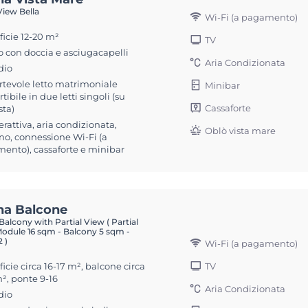
iew Bella
Wi-Fi (a pagamento)
ficie 12-20 m²
TV
 con doccia e asciugacapelli
Aria Condizionata
dio
rtevole letto matrimoniale
Minibar
tibile in due letti singoli (su
Cassaforte
sta)
erattiva, aria condizionata,
Oblò vista mare
no, connessione Wi-Fi (a
ento), cassaforte e minibar
na Balcone
alcony with Partial View ( Partial
Module 16 sqm - Balcony 5 sqm -
 )
Wi-Fi (a pagamento)
icie circa 16-17 m², balcone circa
TV
², ponte 9-16
Aria Condizionata
dio