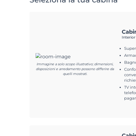
Cabi
Interior
Superf
Arma
Bagno
Immagine a solo scopo illustrativo; dimensioni,
disposizioni e arredamento possono differire da
Confo
quelli mostrati.
conver
richie
TV int
telefo
pagam
Cabi