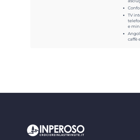
asciu
Confo
TV int
telefo
e min
Angolo
caffè 