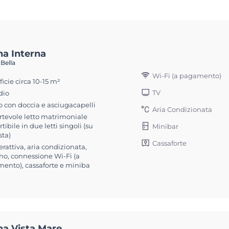
na Interna
 Bella
Wi-Fi (a pagamento)
icie circa 10-15 m²
TV
dio
 con doccia e asciugacapelli
Aria Condizionata
rtevole letto matrimoniale
tibile in due letti singoli (su
Minibar
sta)
Cassaforte
erattiva, aria condizionata,
no, connessione Wi-Fi (a
ento), cassaforte e miniba
na Vista Mare