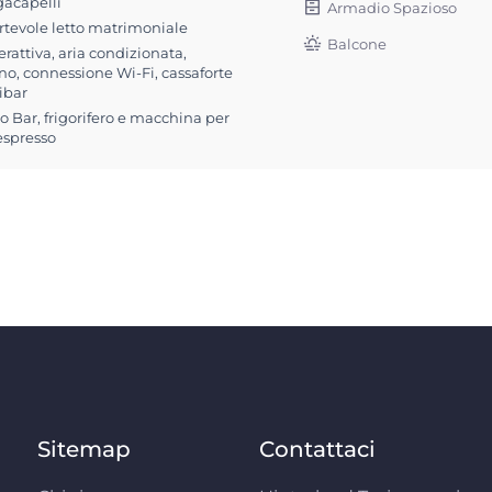
gacapelli
Armadio Spazioso
rtevole letto matrimoniale
Balcone
erattiva, aria condizionata,
no, connessione Wi-Fi, cassaforte
ibar
 Bar, frigorifero e macchina per
espresso
Sitemap
Contattaci