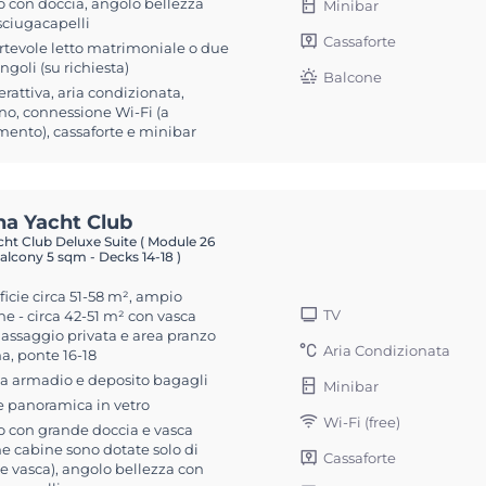
 con doccia, angolo bellezza
Minibar
sciugacapelli
Cassaforte
rtevole letto matrimoniale o due
singoli (su richiesta)
Balcone
erattiva, aria condizionata,
no, connessione Wi-Fi (a
ento), cassaforte e minibar
na Yacht Club
ht Club Deluxe Suite ( Module 26
alcony 5 sqm - Decks 14-18 )
icie circa 51-58 m², ampio
TV
e - circa 42-51 m² con vasca
assaggio privata e area pranzo
Aria Condizionata
a, ponte 16-18
a armadio e deposito bagagli
Minibar
e panoramica in vetro
Wi-Fi (free)
 con grande doccia e vasca
e cabine sono dotate solo di
Cassaforte
e vasca), angolo bellezza con