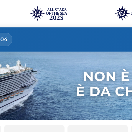
304
NON È
È DA C