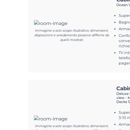
Ocean V
Super
Bagno
Arma
Immagine a solo scopo illustrativo; dimensioni,
disposizioni e arredamento possono differire da
Confo
quelli mostrati.
conver
richie
TV int
telefo
pagam
Cabi
Deluxe B
view - 
Decks 12
Superf
3-10 m
Arma
Immagine a solo scopo illustrativo; dimensioni,