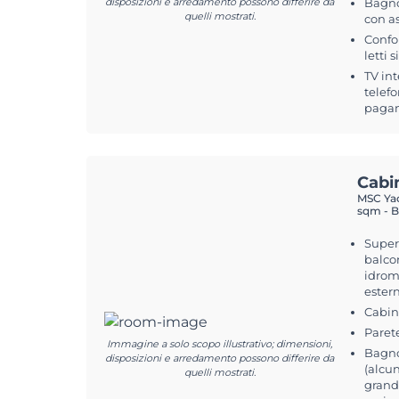
disposizioni e arredamento possono differire da
Bagno
quelli mostrati.
con a
Confo
letti 
TV int
telefo
pagam
Cabi
MSC Yac
sqm - B
Superf
balcon
idrom
estern
Cabin
Paret
Immagine a solo scopo illustrativo; dimensioni,
Bagno
disposizioni e arredamento possono differire da
(alcun
quelli mostrati.
grand