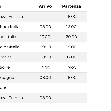
o
Arrivo
Partenza
nza) Francia
-
18:00
ino) Italia
08:00
16:00
ei)Italia
13:00
20:00
ina)Italia
09:00
18:00
a Malta
08:00
17:00
zione
N/:A
N/:A
 Spagna
08:00
18:00
ione
-
-
nza) Francia
08:00
-