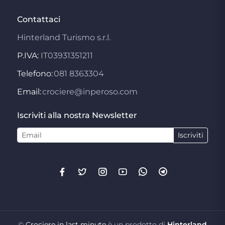
Contattaci
Hinterland Turismo s.r.l.
P.IVA:
IT03931351211
Telefono:
081 8363304
Email:
crociere@inperoso.com
Iscriviti alla nostra Newsletter
Iscriviti
©
Crociere in last minute
è un prodotto di
Hinterland