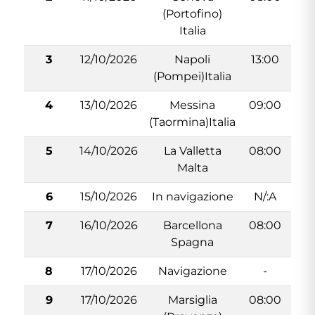
(Portofino)
Italia
3
12/10/2026
Napoli
13:00
2
(Pompei)Italia
4
13/10/2026
Messina
09:00
1
(Taormina)Italia
5
14/10/2026
La Valletta
08:00
1
Malta
6
15/10/2026
In navigazione
N/:A
7
16/10/2026
Barcellona
08:00
1
Spagna
8
17/10/2026
Navigazione
-
9
17/10/2026
Marsiglia
08:00