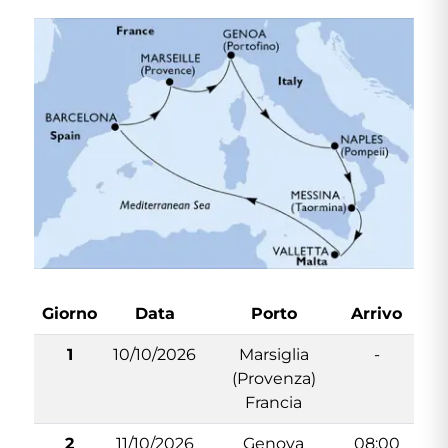
Giorno
Data
Porto
Arrivo
Par
1
10/10/2026
Marsiglia
-
1
(Provenza)
Francia
2
11/10/2026
Genova
08:00
1