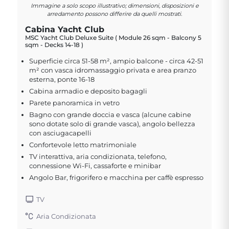
Immagine a solo scopo illustrativo; dimensioni, disposizioni e
arredamento possono differire da quelli mostrati.
Cabina Yacht Club
MSC Yacht Club Deluxe Suite ( Module 26 sqm - Balcony 5
sqm - Decks 14-18 )
Superficie circa 51-58 m², ampio balcone - circa 42-51
m² con vasca idromassaggio privata e area pranzo
esterna, ponte 16-18
Cabina armadio e deposito bagagli
Parete panoramica in vetro
Bagno con grande doccia e vasca (alcune cabine
sono dotate solo di grande vasca), angolo bellezza
con asciugacapelli
Confortevole letto matrimoniale
TV interattiva, aria condizionata, telefono,
connessione Wi-Fi, cassaforte e minibar
Angolo Bar, frigorifero e macchina per caffè espresso
TV
Aria Condizionata