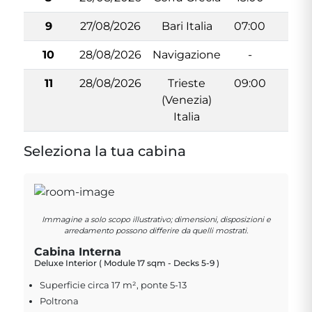
9
27/08/2026
Bari Italia
07:00
14:
10
28/08/2026
Navigazione
-
-
11
28/08/2026
Trieste
09:00
-
(Venezia)
Italia
Seleziona la tua cabina
Immagine a solo scopo illustrativo; dimensioni, disposizioni e
arredamento possono differire da quelli mostrati.
Cabina Interna
Deluxe Interior ( Module 17 sqm - Decks 5-9 )
Superficie circa 17 m², ponte 5-13
Poltrona