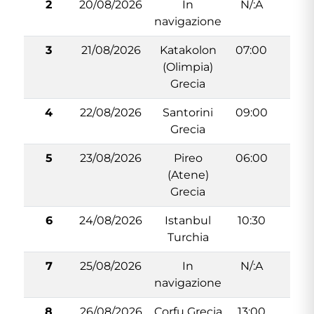
2
20/08/2026
In
N/:A
N/:
navigazione
3
21/08/2026
Katakolon
07:00
17:
(Olimpia)
Grecia
4
22/08/2026
Santorini
09:00
20:
Grecia
5
23/08/2026
Pireo
06:00
14:
(Atene)
Grecia
6
24/08/2026
Istanbul
10:30
23:
Turchia
7
25/08/2026
In
N/:A
N/:
navigazione
8
26/08/2026
Corfu Grecia
13:00
21: