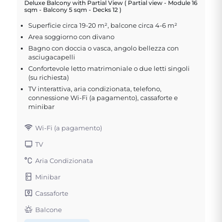
Deluxe Balcony with Partial View ( Partial view - Module 16
sqm - Balcony 5 sqm - Decks 12 )
Superficie circa 19-20 m², balcone circa 4-6 m²
Area soggiorno con divano
Bagno con doccia o vasca, angolo bellezza con
asciugacapelli
Confortevole letto matrimoniale o due letti singoli
(su richiesta)
TV interattiva, aria condizionata, telefono,
connessione Wi-Fi (a pagamento), cassaforte e
minibar
Wi-Fi (a pagamento)
TV
Aria Condizionata
Minibar
Cassaforte
Balcone