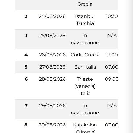
Grecia
2
24/08/2026
Istanbul
10:30
2
Turchia
3
25/08/2026
In
N/:A
navigazione
4
26/08/2026
Corfu Grecia
13:00
2
5
27/08/2026
Bari Italia
07:00
1
6
28/08/2026
Trieste
09:00
1
(Venezia)
Italia
7
29/08/2026
In
N/:A
navigazione
8
30/08/2026
Katakolon
07:00
1
(Olimpia)