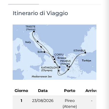
Itinerario di Viaggio
Giorno
Data
Porto
Arrivo
Par
1
23/08/2026
Pireo
-
1
(Atene)