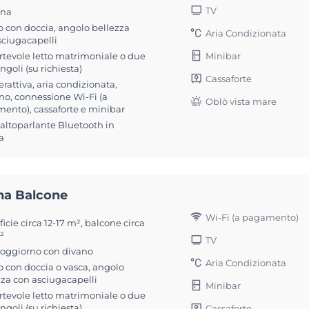
TV
ona
 con doccia, angolo bellezza
Aria Condizionata
sciugacapelli
rtevole letto matrimoniale o due
Minibar
singoli (su richiesta)
Cassaforte
erattiva, aria condizionata,
no, connessione Wi-Fi (a
Oblò vista mare
ento), cassaforte e minibar
 altoparlante Bluetooth in
a
na Balcone
Wi-Fi (a pagamento)
icie circa 12-17 m², balcone circa
²
TV
soggiorno con divano
Aria Condizionata
 con doccia o vasca, angolo
zza con asciugacapelli
Minibar
rtevole letto matrimoniale o due
singoli (su richiesta)
Cassaforte