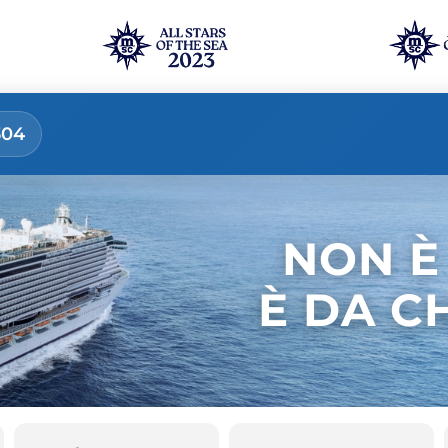
304
NON È
È DA C