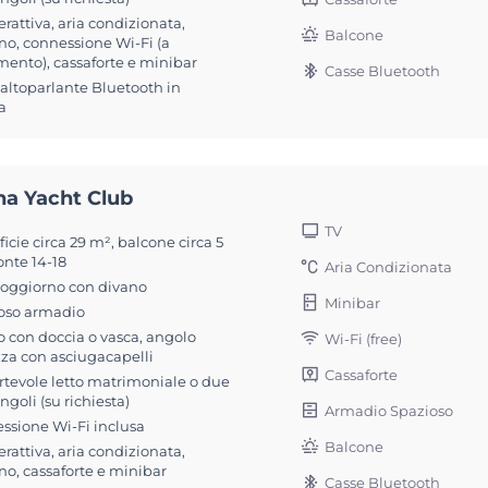
erattiva, aria condizionata,
Balcone
no, connessione Wi-Fi (a
ento), cassaforte e minibar
Casse Bluetooth
 altoparlante Bluetooth in
a
na Yacht Club
TV
icie circa 29 m², balcone circa 5
onte 14-18
Aria Condizionata
soggiorno con divano
Minibar
oso armadio
 con doccia o vasca, angolo
Wi-Fi (free)
zza con asciugacapelli
Cassaforte
rtevole letto matrimoniale o due
singoli (su richiesta)
Armadio Spazioso
ssione Wi-Fi inclusa
Balcone
erattiva, aria condizionata,
no, cassaforte e minibar
Casse Bluetooth