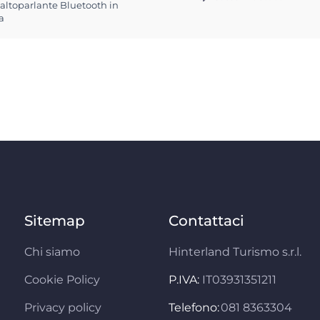
 altoparlante Bluetooth in
a
Sitemap
Contattaci
Chi siamo
Hinterland Turismo s.r.l.
Cookie Policy
P.IVA:
IT03931351211
Privacy policy
Telefono:
081 8363304