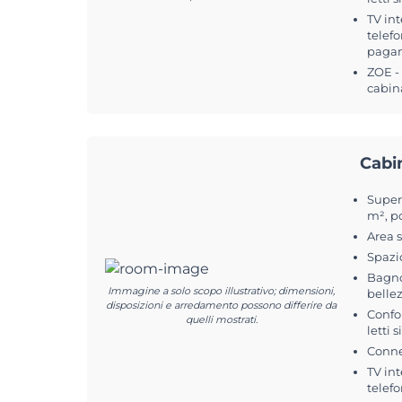
TV int
telefo
pagam
ZOE -
cabin
Cabi
Superf
m², p
Area 
Spazi
Bagno
Immagine a solo scopo illustrativo; dimensioni,
belle
disposizioni e arredamento possono differire da
Confo
quelli mostrati.
letti 
Conne
TV int
telefo