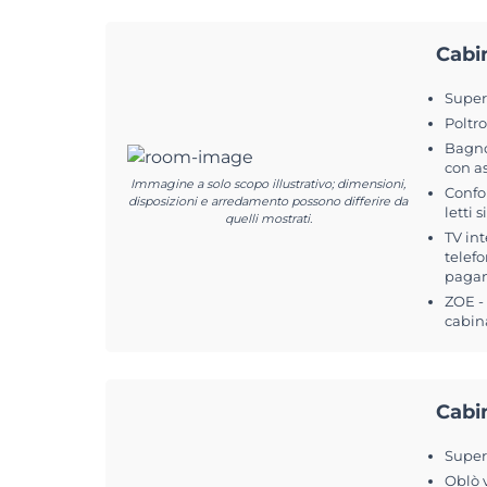
Cabi
Superf
Poltr
Bagno
con a
Immagine a solo scopo illustrativo; dimensioni,
Confo
disposizioni e arredamento possono differire da
letti 
quelli mostrati.
TV int
telefo
pagam
ZOE -
cabin
Cabi
Superf
Oblò 