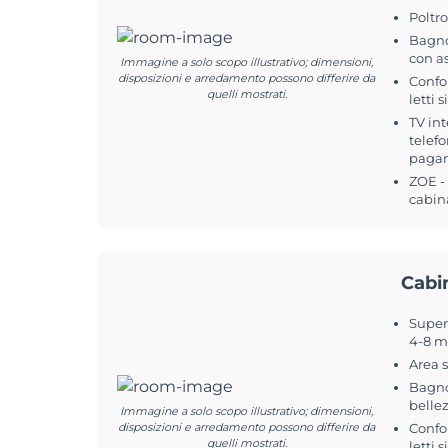
Poltr
Bagno
con a
Immagine a solo scopo illustrativo; dimensioni,
disposizioni e arredamento possono differire da
Confo
quelli mostrati.
letti 
TV int
telefo
pagam
ZOE -
cabin
Cabi
Superf
4-8 m
Area 
Bagno
belle
Immagine a solo scopo illustrativo; dimensioni,
disposizioni e arredamento possono differire da
Confo
quelli mostrati.
letti 