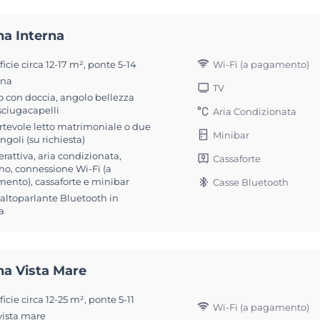
na Interna
Wi-Fi (a pagamento)
icie circa 12-17 m², ponte 5-14
ona
TV
 con doccia, angolo bellezza
sciugacapelli
Aria Condizionata
rtevole letto matrimoniale o due
Minibar
singoli (su richiesta)
erattiva, aria condizionata,
Cassaforte
no, connessione Wi-Fi (a
ento), cassaforte e minibar
Casse Bluetooth
 altoparlante Bluetooth in
a
na Vista Mare
icie circa 12-25 m², ponte 5-11
Wi-Fi (a pagamento)
vista mare