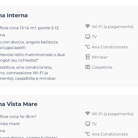
na Interna
Wi-Fi (a pagamento)
icie circa 13-14 m², ponte 5-12
ona
TV
 con doccia, angolo bellezza
Aria Condizionata
sciugacapelli
rtevole letto matrimoniale o due
Minibar
ingoli (su richiesta)*
Cassaforte
erattiva, aria condizionata,
no, connessione Wi-Fi (a
ento), cassaforte e minibar
na Vista Mare
Wi-Fi (a pagamento)
icie circa 14-18 m²
vista mare
TV
ona
Aria Condizionata
 con doccia, angolo bellezza