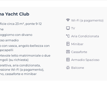
na Yacht Club
Wi-Fi (a pagamento)
icie circa 23 m², ponte 9-12
TV
ne
soggiorno con divano
Aria Condizionata
oso armadio
Minibar
 con vasca, angolo bellezza con
gacapelli
Cassaforte
rtevole letto matrimoniale o due
Armadio Spazioso
singoli (su richiesta)
erattiva, aria condizionata,
Balcone
ssione Wi-Fi (a pagamento),
no, cassaforte e minibar