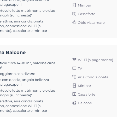
sciugacapelli
Minibar
rtevole letto matrimoniale o due
Cassaforte
ingoli (su richiesta)*
erattiva, aria condizionata,
Oblò vista mare
no, connessione Wi-Fi (a
ento), cassaforte e minibar
na Balcone
Wi-Fi (a pagamento)
icie circa 14-18 m², balcone circa
m²
TV
soggiorno con divano
Aria Condizionata
 con doccia, angolo bellezza
sciugacapelli
Minibar
rtevole letto matrimoniale o due
Cassaforte
ingoli (su richiesta)*
erattiva, aria condizionata,
Balcone
no, connessione Wi-Fi (a
ento), cassaforte e minibar