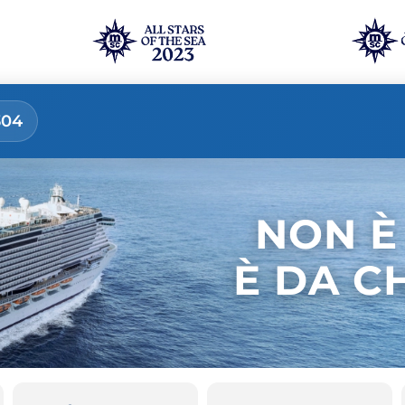
304
NON È
È DA C