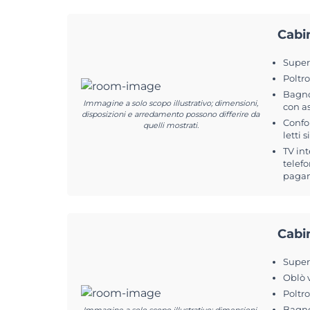
Cabi
Superf
Poltr
Bagno
Immagine a solo scopo illustrativo; dimensioni,
con a
disposizioni e arredamento possono differire da
Confo
quelli mostrati.
letti s
TV int
telefo
pagam
Cabi
Superf
Oblò 
Poltr
Bagno