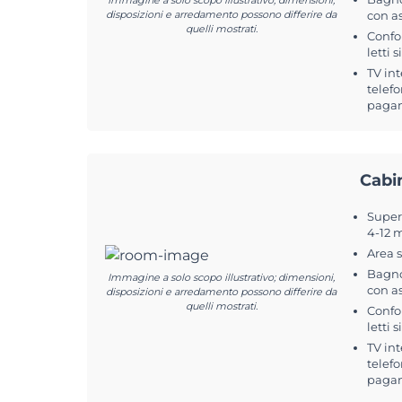
Immagine a solo scopo illustrativo; dimensioni,
disposizioni e arredamento possono differire da
con a
quelli mostrati.
Confo
letti s
TV int
telefo
pagam
Cabi
Superf
4-12 
Area 
Bagno
Immagine a solo scopo illustrativo; dimensioni,
con a
disposizioni e arredamento possono differire da
quelli mostrati.
Confo
letti s
TV int
telefo
pagam