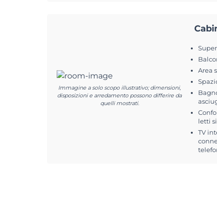
Cabi
Superf
Balco
Area 
Spazi
Immagine a solo scopo illustrativo; dimensioni,
Bagno
disposizioni e arredamento possono differire da
asciu
quelli mostrati.
Confo
letti 
TV int
conne
telefo