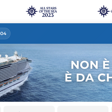
304
NON È
È DA C