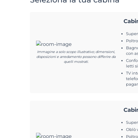
Cabi
Superf
Poltr
Bagno
Immagine a solo scopo illustrativo; dimensioni,
con a
disposizioni e arredamento possono differire da
Confo
quelli mostrati.
letti s
TV int
telefo
pagam
Cabi
Superf
Oblò 
Poltr