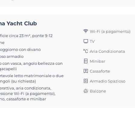
na Yacht Club
Wi-Fi (a pagamento)
icie circa 23 m², ponte 9-12
TV
ne
soggiorno con divano
Aria Condizionata
oso armadio
Minibar
 con vasca, angolo bellezza con
gacapelli
Cassaforte
rtevole letto matrimoniale o due
Armadio Spazioso
singoli (su richiesta)
erattiva, aria condizionata,
Balcone
ssione Wi-Fi (a pagamento),
no, cassaforte e minibar