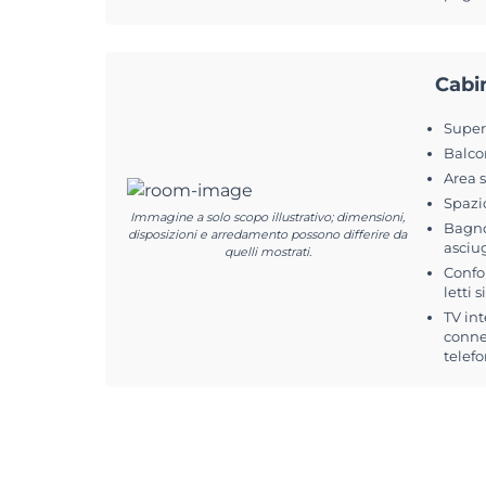
Cabi
Superf
Balco
Area 
Spazi
Immagine a solo scopo illustrativo; dimensioni,
Bagno
disposizioni e arredamento possono differire da
asciu
quelli mostrati.
Confo
letti 
TV int
conne
telefo