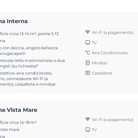
na Interna
Wi-Fi (a pagamento)
icie circa 13-14 m², ponte 5-12
ona
TV
 con doccia, angolo bellezza
Aria Condizionata
sciugacapelli
rtevole letto matrimoniale o due
Minibar
ingoli (su richiesta)*
Cassaforte
erattiva, aria condizionata,
no, connessione Wi-Fi (a
ento), cassaforte e minibar
na Vista Mare
Wi-Fi (a pagamento)
icie circa 14-18 m²
vista mare
TV
ona