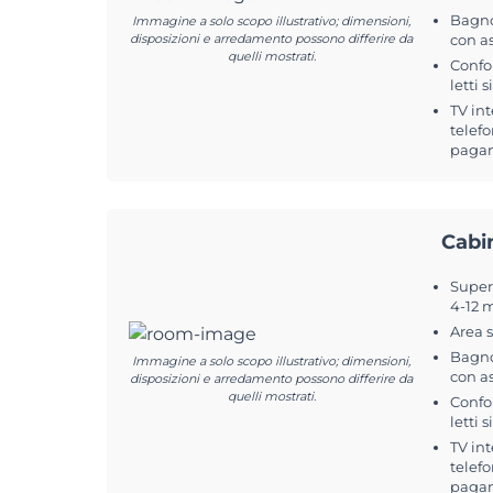
Bagno
Immagine a solo scopo illustrativo; dimensioni,
disposizioni e arredamento possono differire da
con a
quelli mostrati.
Confo
letti s
TV int
telefo
pagam
Cabi
Superf
4-12 
Area 
Bagno
Immagine a solo scopo illustrativo; dimensioni,
con a
disposizioni e arredamento possono differire da
quelli mostrati.
Confo
letti s
TV int
telefo
pagam