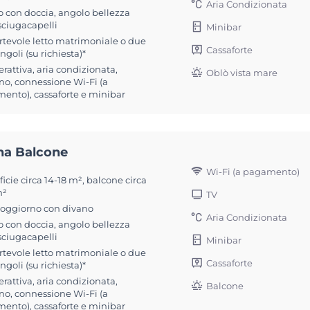
Aria Condizionata
 con doccia, angolo bellezza
sciugacapelli
Minibar
rtevole letto matrimoniale o due
Cassaforte
ingoli (su richiesta)*
erattiva, aria condizionata,
Oblò vista mare
no, connessione Wi-Fi (a
ento), cassaforte e minibar
na Balcone
Wi-Fi (a pagamento)
icie circa 14-18 m², balcone circa
m²
TV
soggiorno con divano
Aria Condizionata
 con doccia, angolo bellezza
sciugacapelli
Minibar
rtevole letto matrimoniale o due
Cassaforte
ingoli (su richiesta)*
erattiva, aria condizionata,
Balcone
no, connessione Wi-Fi (a
ento), cassaforte e minibar