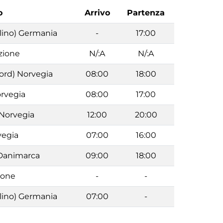
o
Arrivo
Partenza
ino) Germania
-
17:00
zione
N/:A
N/:A
jord) Norvegia
08:00
18:00
orvegia
08:00
17:00
 Norvegia
12:00
20:00
vegia
07:00
16:00
Danimarca
09:00
18:00
ione
-
-
ino) Germania
07:00
-