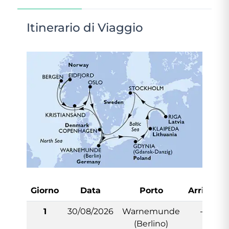
Itinerario di Viaggio
Giorno
Data
Porto
Arrivo
P
1
30/08/2026
Warnemunde
-
(Berlino)