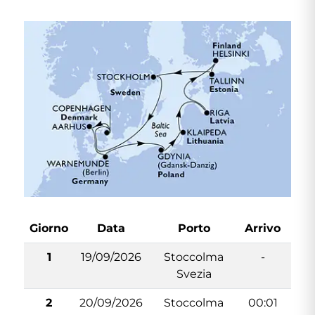
Giorno
Data
Porto
Arrivo
Par
1
19/09/2026
Stoccolma
-
2
Svezia
2
20/09/2026
Stoccolma
00:01
1