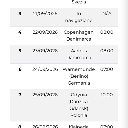
Svezia
3
21/09/2026
In
N/:A
N
navigazione
4
22/09/2026
Copenhagen
08:00
1
Danimarca
5
23/09/2026
Aarhus
08:00
1
Danimarca
6
24/09/2026
Warnemunde
07:00
1
(Berlino)
Germania
7
25/09/2026
Gdynia
10:00
1
(Danzica-
Gdansk)
Polonia
8
26/09/2026
Klaipeda
07:00
1