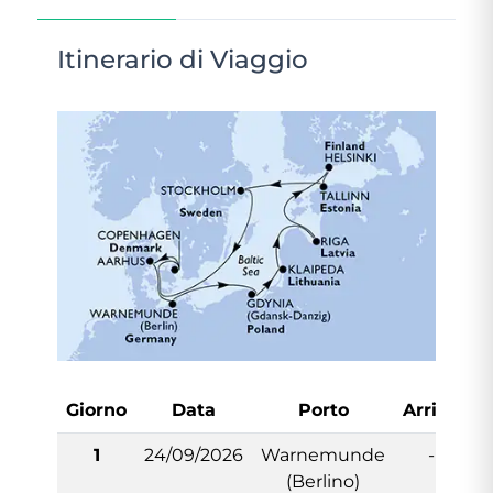
Itinerario di Viaggio
Giorno
Data
Porto
Arrivo
P
1
24/09/2026
Warnemunde
-
(Berlino)