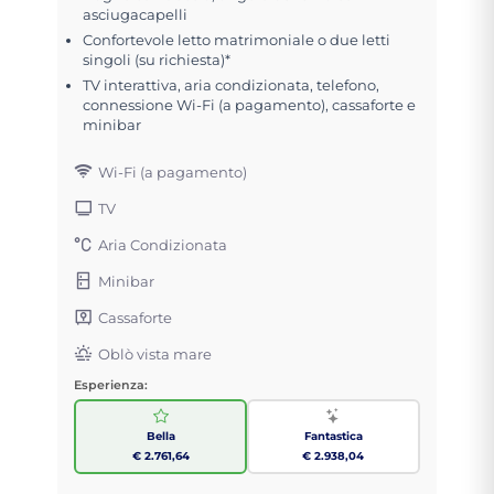
asciugacapelli
Confortevole letto matrimoniale o due letti
singoli (su richiesta)*
TV interattiva, aria condizionata, telefono,
connessione Wi-Fi (a pagamento), cassaforte e
minibar
Wi-Fi (a pagamento)
TV
Aria Condizionata
Minibar
Cassaforte
Oblò vista mare
Esperienza:
Bella
Fantastica
€ 2.761,64
€ 2.938,04