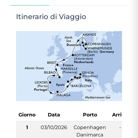
Itinerario di Viaggio
Giorno
Data
Porto
Arrivo
P
1
03/10/2026
Copenhagen
-
Danimarca