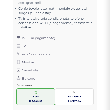
asciugacapelli
Confortevole letto matrimoniale o due letti
singoli (su richiesta)*
TV interattiva, aria condizionata, telefono,
connessione Wi-Fi (a pagamento), cassaforte e
minibar
Wi-Fi (a pagamento)
TV
Aria Condizionata
Minibar
Cassaforte
Balcone
Esperienza:
Bella
Fantastica
€ 3.643,64
€ 3.957,24