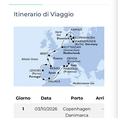
Itinerario di Viaggio
Giorno
Data
Porto
Arrivo
P
1
03/10/2026
Copenhagen
-
Danimarca