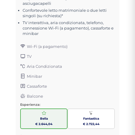
asciugacapelli
Confortevole letto matrimoniale o due letti
singoli (su richiesta)*
TV interattiva, aria condizionata, telefono,
connessione Wi-Fi (a pagamento), cassaforte e
minibar
Wi-Fi (a pagamento)
TV
Aria Condizionata
Minibar
Cassaforte
Balcone
Esperienza:
Bella
Fantastica
€ 2.644,04
€ 2.722,44