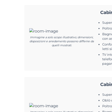
Cabi
Superf
Poltr
Bagno
Immagine a solo scopo illustrativo; dimensioni,
con a
disposizioni e arredamento possono differire da
Confo
quelli mostrati.
letti 
TV int
telefo
pagam
Cabi
Superf
Oblò 
Poltr
Bagno