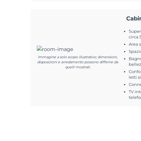
Cabi
Superf
circa 
Area 
Spazi
Immagine a solo scopo illustrativo; dimensioni,
Bagno
disposizioni e arredamento possono differire da
belle
quelli mostrati.
Confo
letti 
Conne
TV int
telefo