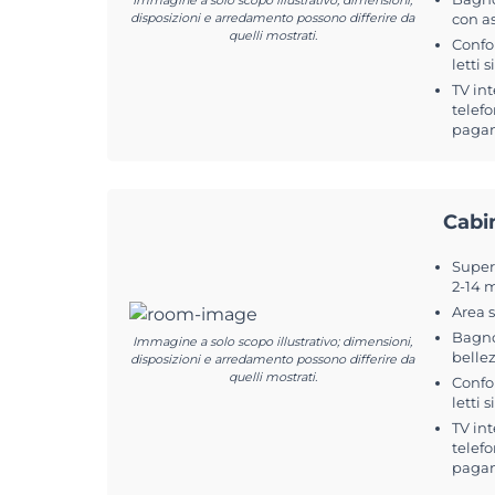
Immagine a solo scopo illustrativo; dimensioni,
disposizioni e arredamento possono differire da
con a
quelli mostrati.
Confo
letti 
TV int
telefo
pagam
Cabi
Superf
2-14 
Area 
Bagno
Immagine a solo scopo illustrativo; dimensioni,
belle
disposizioni e arredamento possono differire da
quelli mostrati.
Confo
letti 
TV int
telefo
pagam