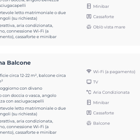
sciugacapelli
Minibar
rtevole letto matrimoniale o due
Cassaforte
singoli (su richiesta)
erattiva, aria condizionata,
Oblò vista mare
no, connessione Wi-Fi (a
ento), cassaforte e minibar
na Balcone
Wi-Fi (a pagamento)
icie circa 12-22 m², balcone circa
m²
TV
soggiorno con divano
Aria Condizionata
 con doccia o vasca, angolo
zza con asciugacapelli
Minibar
rtevole letto matrimoniale o due
Cassaforte
singoli (su richiesta)
erattiva, aria condizionata,
Balcone
no, connessione Wi-Fi (a
ento), cassaforte e minibar