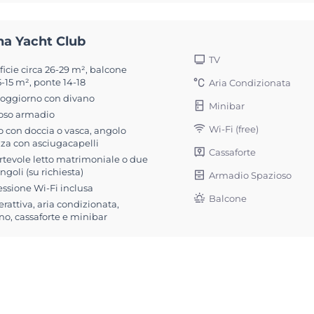
na Yacht Club
TV
icie circa 26-29 m², balcone
5-15 m², ponte 14-18
Aria Condizionata
soggiorno con divano
Minibar
oso armadio
Wi-Fi (free)
 con doccia o vasca, angolo
zza con asciugacapelli
Cassaforte
rtevole letto matrimoniale o due
singoli (su richiesta)
Armadio Spazioso
ssione Wi-Fi inclusa
Balcone
erattiva, aria condizionata,
no, cassaforte e minibar