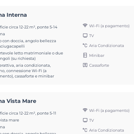
na Interna
Wi-Fi (a pagamento)
icie circa 12-22 m², ponte 5-14
ona
TV
 con doccia, angolo bellezza
Aria Condizionata
sciugacapelli
rtevole letto matrimoniale o due
Minibar
singoli (su richiesta)
Cassaforte
erattiva, aria condizionata,
no, connessione Wi-Fi (a
ento), cassaforte e minibar
na Vista Mare
Wi-Fi (a pagamento)
icie circa 12-22 m², ponte 5-11
vista mare
TV
ona
Aria Condizionata
 con doccia, angolo bellezza