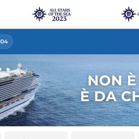
304
NON È
È DA C