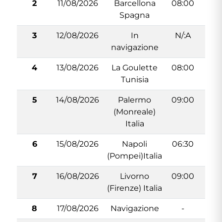
2
11/08/2026
Barcellona
08:00
18
Spagna
3
12/08/2026
In
N/:A
N
navigazione
4
13/08/2026
La Goulette
08:00
18
Tunisia
5
14/08/2026
Palermo
09:00
18
(Monreale)
Italia
6
15/08/2026
Napoli
06:30
16
(Pompei)Italia
7
16/08/2026
Livorno
09:00
19
(Firenze) Italia
8
17/08/2026
Navigazione
-