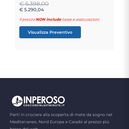
€ 5.398,00
€ 5.290,04
Il prezzo
NON include
tasse e assicurazioni
Visualizza Preventivo
Parti in crociera alla scoperta di mete da sogno nel
Mediterraneo, Nord Europa e Caraibi al prezzo più
basso del web.