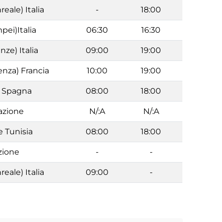
eale) Italia
-
18:00
pei)Italia
06:30
16:30
nze) Italia
09:00
19:00
enza) Francia
10:00
19:00
a Spagna
08:00
18:00
azione
N/:A
N/:A
e Tunisia
08:00
18:00
zione
-
-
eale) Italia
09:00
-