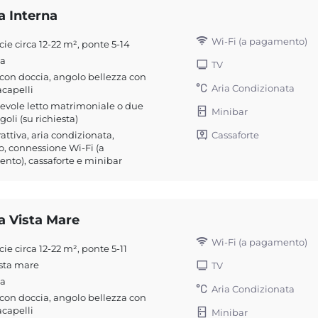
a Interna
Wi-Fi (a pagamento)
cie circa 12-22 m², ponte 5-14
na
TV
on doccia, angolo bellezza con
Aria Condizionata
capelli
evole letto matrimoniale o due
Minibar
ngoli (su richiesta)
Cassaforte
rattiva, aria condizionata,
o, connessione Wi-Fi (a
to), cassaforte e minibar
a Vista Mare
Wi-Fi (a pagamento)
cie circa 12-22 m², ponte 5-11
sta mare
TV
na
Aria Condizionata
on doccia, angolo bellezza con
capelli
Minibar