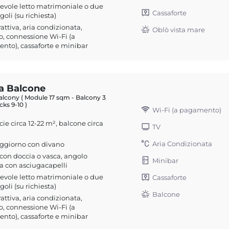
evole letto matrimoniale o due
Cassaforte
ngoli (su richiesta)
rattiva, aria condizionata,
Oblò vista mare
o, connessione Wi-Fi (a
to), cassaforte e minibar
a Balcone
lcony ( Module 17 sqm - Balcony 3
ks 9-10 )
Wi-Fi (a pagamento)
cie circa 12-22 m², balcone circa
TV
²
Aria Condizionata
oggiorno con divano
on doccia o vasca, angolo
Minibar
a con asciugacapelli
evole letto matrimoniale o due
Cassaforte
ngoli (su richiesta)
Balcone
rattiva, aria condizionata,
o, connessione Wi-Fi (a
to), cassaforte e minibar