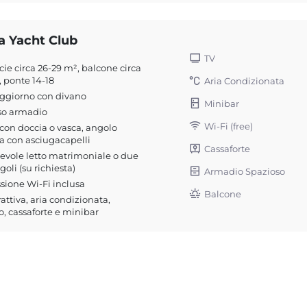
a Yacht Club
TV
cie circa 26-29 m², balcone circa
, ponte 14-18
Aria Condizionata
oggiorno con divano
Minibar
so armadio
Wi-Fi (free)
on doccia o vasca, angolo
a con asciugacapelli
Cassaforte
evole letto matrimoniale o due
ngoli (su richiesta)
Armadio Spazioso
ione Wi-Fi inclusa
Balcone
rattiva, aria condizionata,
o, cassaforte e minibar