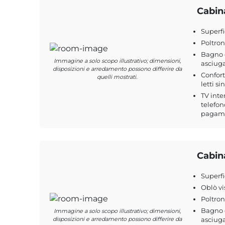
Cabin
Superfi
Poltro
Bagno c
Immagine a solo scopo illustrativo; dimensioni,
asciuga
disposizioni e arredamento possono differire da
Confort
quelli mostrati.
letti si
TV inte
telefon
pagamen
Cabin
Superfi
Oblò vi
Poltro
Bagno c
Immagine a solo scopo illustrativo; dimensioni,
disposizioni e arredamento possono differire da
asciuga