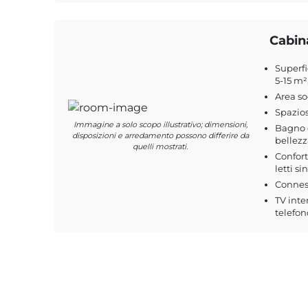
Cabin
Superfi
5-15 m²
Area s
Spazio
Immagine a solo scopo illustrativo; dimensioni,
Bagno c
disposizioni e arredamento possono differire da
bellezz
quelli mostrati.
Confort
letti si
Conness
TV inte
telefon