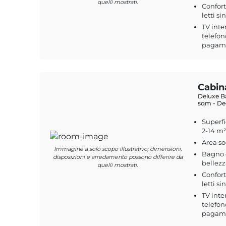
quelli mostrati.
Confort
letti si
TV inte
telefon
pagamen
Cabin
Deluxe Ba
sqm - Dec
Superfi
2-14 m
Area s
Immagine a solo scopo illustrativo; dimensioni,
Bagno c
disposizioni e arredamento possono differire da
bellezz
quelli mostrati.
Confort
letti si
TV inte
telefon
pagamen