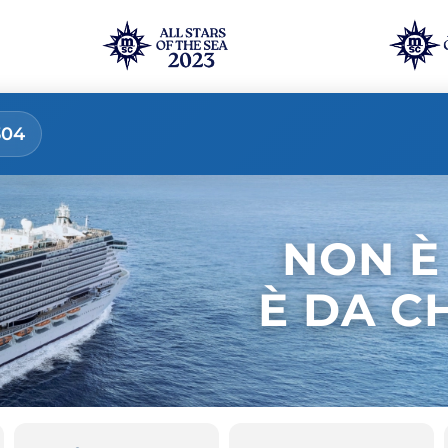
304
NON È
È DA C