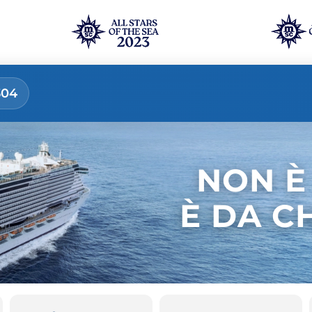
304
NON È
È DA C