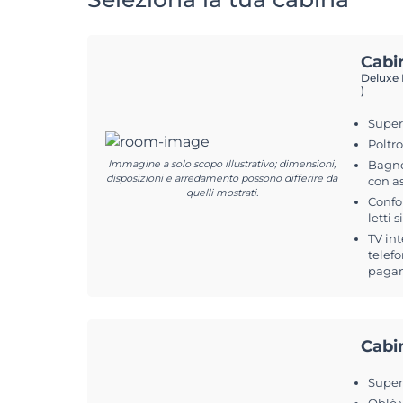
Cabi
Deluxe 
)
Superf
Poltr
Immagine a solo scopo illustrativo; dimensioni,
Bagno
disposizioni e arredamento possono differire da
con a
quelli mostrati.
Confo
letti 
TV int
telefo
pagam
Cabi
Superf