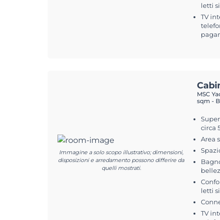
letti 
TV int
telefo
pagam
Cabi
MSC Yac
sqm - B
Superf
circa 
Area 
Spazi
Immagine a solo scopo illustrativo; dimensioni,
disposizioni e arredamento possono differire da
Bagno
quelli mostrati.
belle
Confo
letti 
Conne
TV int