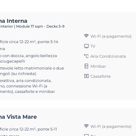
na Interna
Interior ( Module 17 sqm - Decks 5-9
Wi-Fi (a pagamento)
icie circa 12-22 m², ponte 5-14
TV
ona
 con doccia, angolo bellezza
Aria Condizionata
sciugacapelli
Minibar
rtevole letto matrimoniale o due
singoli (su richiesta)
Cassaforte
erattiva, aria condizionata,
no, connessione Wi-Fi (a
ento), cassaforte e minibar
na Vista Mare
Wi-Fi (a pagamento)
icie circa 12-22 m², ponte 5-11