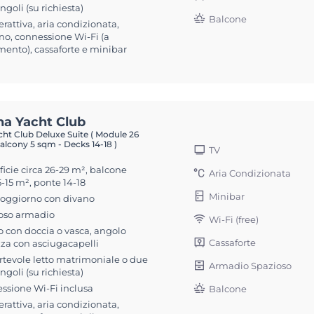
singoli (su richiesta)
Balcone
erattiva, aria condizionata,
no, connessione Wi-Fi (a
ento), cassaforte e minibar
na Yacht Club
ht Club Deluxe Suite ( Module 26
alcony 5 sqm - Decks 14-18 )
TV
icie circa 26-29 m², balcone
Aria Condizionata
5-15 m², ponte 14-18
Minibar
soggiorno con divano
oso armadio
Wi-Fi (free)
 con doccia o vasca, angolo
Cassaforte
zza con asciugacapelli
rtevole letto matrimoniale o due
Armadio Spazioso
singoli (su richiesta)
ssione Wi-Fi inclusa
Balcone
erattiva, aria condizionata,