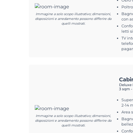
Oblò 
Poltr
Bagno
Immagine a solo scopo illustrativo; dimensioni,
disposizioni e arredamento possono differire da
con a
quelli mostrati.
Confo
letti 
TV int
telefo
pagam
Cabi
Deluxe 
3 sqm -
Superf
2-14 
Area 
Immagine a solo scopo illustrativo; dimensioni,
Bagno
disposizioni e arredamento possono differire da
belle
quelli mostrati.
Confo