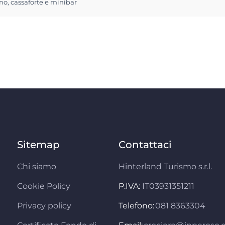
no, cassaforte e minibar
Sitemap
Contattaci
Chi siamo
Hinterland Turismo s.r.l.
Cookie Policy
P.IVA:
IT03931351211
Privacy policy
Telefono:
081 8363304