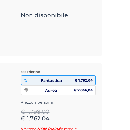
Non disponibile
Esperienza:
Fantastica
€ 1.762,04
Aurea
€ 2.056,04
Prezzo a persona:
€ 1.798,00
€ 1.762,04
Il prezzo
NON include
tasse e