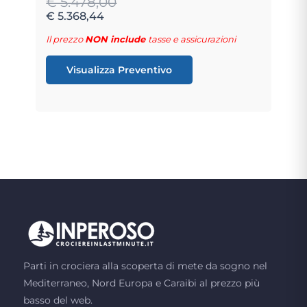
€ 5.478,00
€ 5.368,44
Il prezzo
NON include
tasse e assicurazioni
Visualizza Preventivo
Parti in crociera alla scoperta di mete da sogno nel
Mediterraneo, Nord Europa e Caraibi al prezzo più
basso del web.