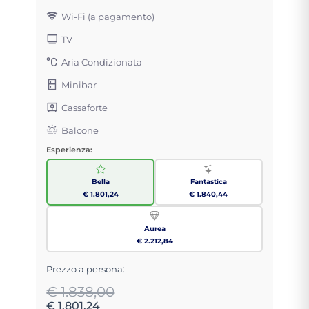
Wi-Fi (a pagamento)
TV
Aria Condizionata
Minibar
Cassaforte
Balcone
Esperienza:
Bella
Fantastica
€ 1.801,24
€ 1.840,44
Aurea
€ 2.212,84
Prezzo a persona:
€ 1.838,00
€ 1.801,24