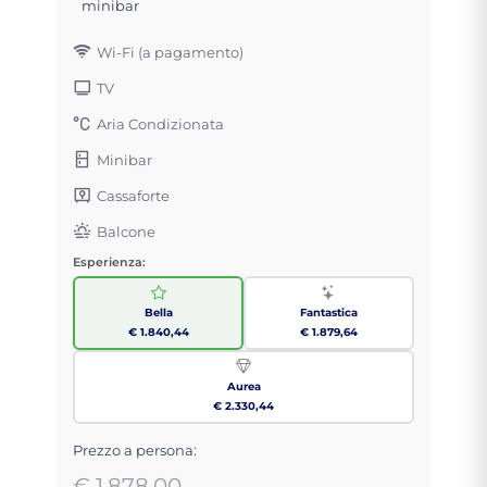
minibar
Wi-Fi (a pagamento)
TV
Aria Condizionata
Minibar
Cassaforte
Balcone
Esperienza:
Bella
Fantastica
€ 1.840,44
€ 1.879,64
Aurea
€ 2.330,44
Prezzo a persona:
€ 1.878,00