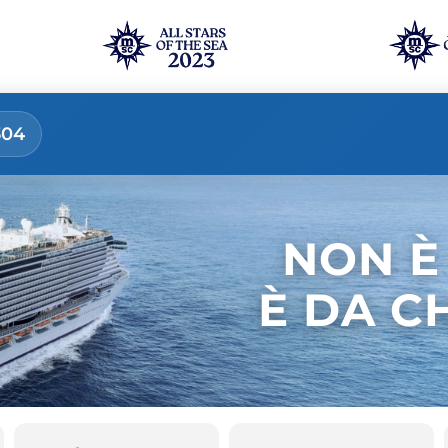
304
NON È
È DA C