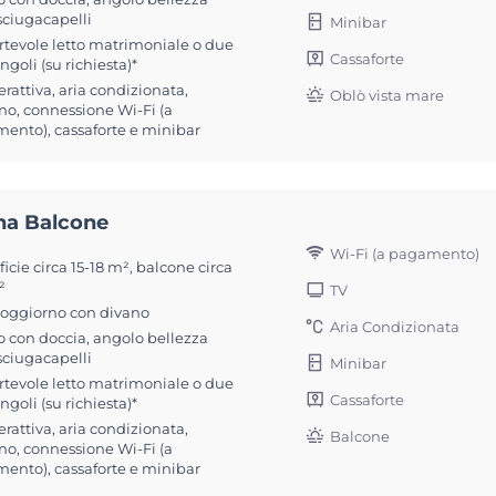
sciugacapelli
Minibar
rtevole letto matrimoniale o due
Cassaforte
ingoli (su richiesta)*
erattiva, aria condizionata,
Oblò vista mare
no, connessione Wi-Fi (a
ento), cassaforte e minibar
na Balcone
Wi-Fi (a pagamento)
icie circa 15-18 m², balcone circa
²
TV
soggiorno con divano
Aria Condizionata
 con doccia, angolo bellezza
sciugacapelli
Minibar
rtevole letto matrimoniale o due
Cassaforte
ingoli (su richiesta)*
erattiva, aria condizionata,
Balcone
no, connessione Wi-Fi (a
ento), cassaforte e minibar