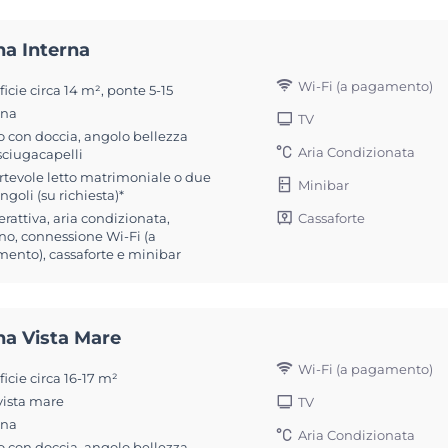
na Interna
Wi-Fi (a pagamento)
icie circa 14 m², ponte 5-15
ona
TV
 con doccia, angolo bellezza
Aria Condizionata
sciugacapelli
rtevole letto matrimoniale o due
Minibar
ingoli (su richiesta)*
Cassaforte
erattiva, aria condizionata,
no, connessione Wi-Fi (a
ento), cassaforte e minibar
na Vista Mare
Wi-Fi (a pagamento)
icie circa 16-17 m²
vista mare
TV
ona
Aria Condizionata
 con doccia, angolo bellezza