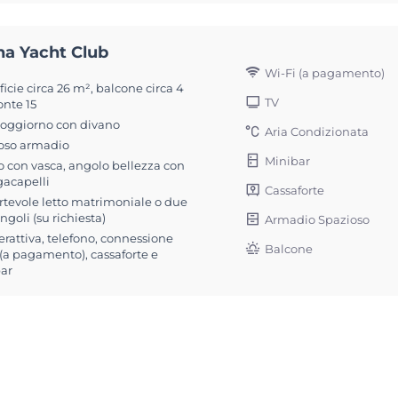
na Yacht Club
Wi-Fi (a pagamento)
icie circa 26 m², balcone circa 4
TV
onte 15
soggiorno con divano
Aria Condizionata
oso armadio
Minibar
 con vasca, angolo bellezza con
gacapelli
Cassaforte
rtevole letto matrimoniale o due
singoli (su richiesta)
Armadio Spazioso
erattiva, telefono, connessione
Balcone
 (a pagamento), cassaforte e
ar