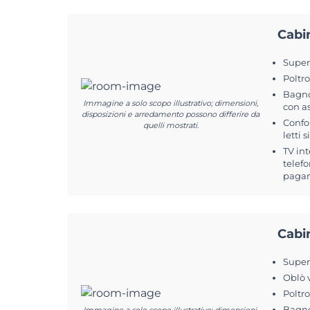
Cabi
Superf
Poltr
Bagno
Immagine a solo scopo illustrativo; dimensioni,
con a
disposizioni e arredamento possono differire da
Confo
quelli mostrati.
letti s
TV int
telefo
pagam
Cabi
Superf
Oblò 
Poltr
Bagno