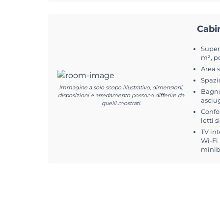
Cabi
Superf
m², p
Area 
Spazi
Immagine a solo scopo illustrativo; dimensioni,
Bagno
disposizioni e arredamento possono differire da
asciu
quelli mostrati.
Confo
letti 
TV int
Wi-Fi
minib