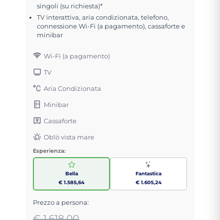
singoli (su richiesta)*
TV interattiva, aria condizionata, telefono,
connessione Wi-Fi (a pagamento), cassaforte e
minibar
Wi-Fi (a pagamento)
TV
Aria Condizionata
Minibar
Cassaforte
Oblò vista mare
Esperienza:
Bella
Fantastica
€ 1.585,64
€ 1.605,24
Prezzo a persona:
€ 1.618,00