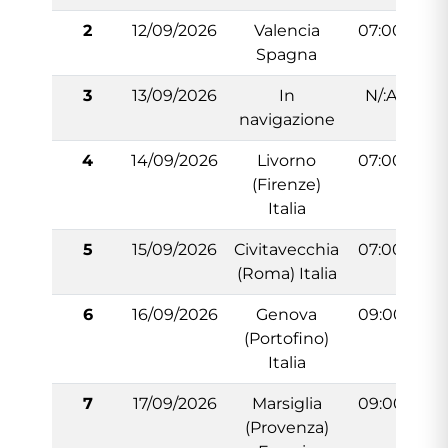
2
12/09/2026
Valencia
07:00
Spagna
3
13/09/2026
In
N/:A
navigazione
4
14/09/2026
Livorno
07:00
2
(Firenze)
Italia
5
15/09/2026
Civitavecchia
07:00
(Roma) Italia
6
16/09/2026
Genova
09:00
(Portofino)
Italia
7
17/09/2026
Marsiglia
09:00
(Provenza)