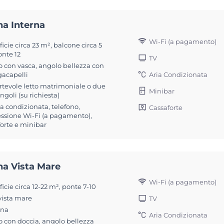
na Interna
Wi-Fi (a pagamento)
icie circa 23 m², balcone circa 5
onte 12
TV
 con vasca, angolo bellezza con
gacapelli
Aria Condizionata
rtevole letto matrimoniale o due
Minibar
singoli (su richiesta)
ia condizionata, telefono,
Cassaforte
ssione Wi-Fi (a pagamento),
forte e minibar
na Vista Mare
Wi-Fi (a pagamento)
icie circa 12-22 m², ponte 7-10
vista mare
TV
ona
Aria Condizionata
 con doccia, angolo bellezza