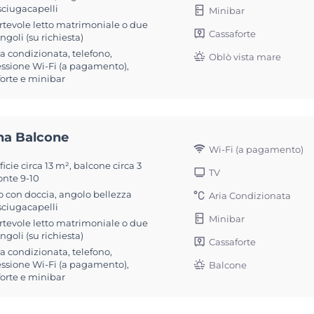
sciugacapelli
Minibar
rtevole letto matrimoniale o due
Cassaforte
singoli (su richiesta)
ia condizionata, telefono,
Oblò vista mare
ssione Wi-Fi (a pagamento),
forte e minibar
na Balcone
Wi-Fi (a pagamento)
icie circa 13 m², balcone circa 3
TV
onte 9-10
 con doccia, angolo bellezza
Aria Condizionata
sciugacapelli
Minibar
rtevole letto matrimoniale o due
singoli (su richiesta)
Cassaforte
ia condizionata, telefono,
ssione Wi-Fi (a pagamento),
Balcone
forte e minibar