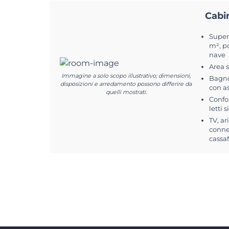
Cabi
Superf
m², po
nave
Area 
Immagine a solo scopo illustrativo; dimensioni,
Bagno
disposizioni e arredamento possono differire da
con a
quelli mostrati.
Confo
letti 
TV, ar
conne
cassa