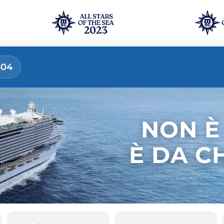
304
NON È
È DA C