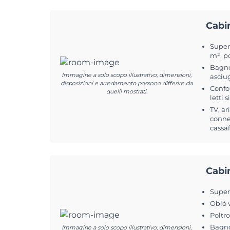
Cabi
Superf
m², p
Bagno
Immagine a solo scopo illustrativo; dimensioni,
asciu
disposizioni e arredamento possono differire da
Confo
quelli mostrati.
letti 
TV, ar
conne
cassa
Cabi
Superf
Oblò 
Poltr
Bagno
Immagine a solo scopo illustrativo; dimensioni,