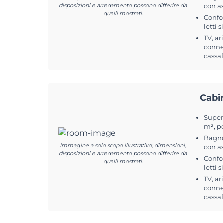
disposizioni e arredamento possono differire da
con a
quelli mostrati.
Confo
letti 
TV, ar
conne
cassa
Cabi
Superf
m², p
Bagno
Immagine a solo scopo illustrativo; dimensioni,
con a
disposizioni e arredamento possono differire da
Confo
quelli mostrati.
letti 
TV, ar
conne
cassa