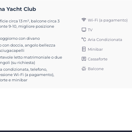
na Yacht Club
Wi-Fi (a pagamento)
icie circa 13 m², balcone circa 3
nte 9-10, migliore posizione
TV
soggiorno con divano
Aria Condizionata
 con doccia, angolo bellezza
Minibar
sciugacapelli
rtevole letto matrimoniale o due
Cassaforte
singoli (su richiesta)
Balcone
ia condizionata, telefono,
ssione Wi-Fi (a pagamento),
forte e minibar