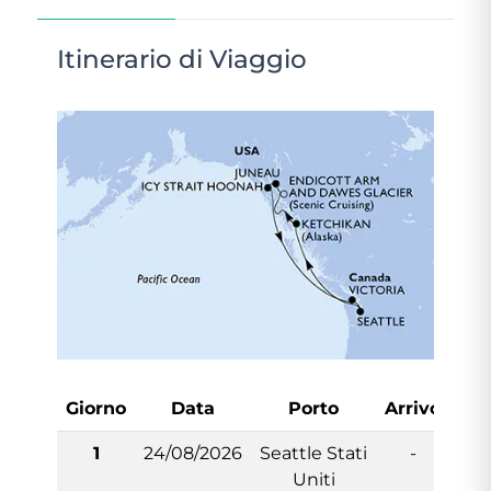
Itinerario di Viaggio
Giorno
Data
Porto
Arrivo
Par
1
24/08/2026
Seattle Stati
-
1
Uniti