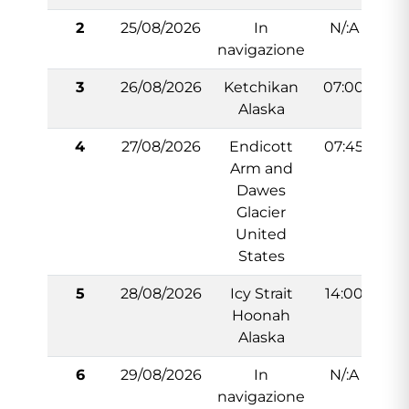
2
25/08/2026
In
N/:A
navigazione
3
26/08/2026
Ketchikan
07:00
1
Alaska
4
27/08/2026
Endicott
07:45
0
Arm and
Dawes
Glacier
United
States
5
28/08/2026
Icy Strait
14:00
1
Hoonah
Alaska
6
29/08/2026
In
N/:A
navigazione