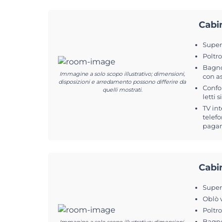
Cabi
Superf
Poltr
Bagno
Immagine a solo scopo illustrativo; dimensioni,
con a
disposizioni e arredamento possono differire da
Confo
quelli mostrati.
letti 
TV int
telefo
pagam
Cabi
Superf
Oblò 
Poltr
Bagno