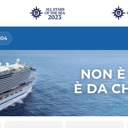
304
NON È
È DA C