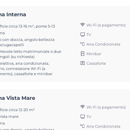
na Interna
Wi-Fi (a pagamento)
icie circa 13-16 m², ponte 5-13
ona
TV
 con doccia, angolo bellezza
Aria Condizionata
sciugacapelli
rtevole letto matrimoniale o due
Minibar
singoli (su richiesta)
Cassaforte
erattiva, aria condizionata,
no, connessione Wi-Fi (a
ento), cassaforte e minibar
na Vista Mare
Wi-Fi (a pagamento)
icie circa 12-20 m²
vista mare
TV
ona
Aria Condizionata
 con doccia, angolo bellezza