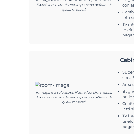
Immagine a solo scopo illustrativo; dimensioni,
disposizioni e arredamento possono differire da
con a
quelli mostrati.
Confo
letti 
TV int
telefo
pagam
Cabi
Superf
circa 
Area 
Bagno
Immagine a solo scopo illustrativo; dimensioni,
belle
disposizioni e arredamento possono differire da
quelli mostrati.
Confo
letti 
TV int
telefo
pagam