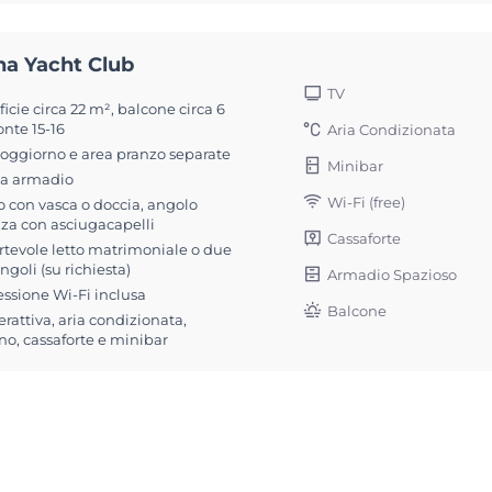
na Yacht Club
TV
icie circa 22 m², balcone circa 6
nte 15-16
Aria Condizionata
soggiorno e area pranzo separate
Minibar
a armadio
Wi-Fi (free)
 con vasca o doccia, angolo
zza con asciugacapelli
Cassaforte
rtevole letto matrimoniale o due
singoli (su richiesta)
Armadio Spazioso
ssione Wi-Fi inclusa
Balcone
erattiva, aria condizionata,
no, cassaforte e minibar