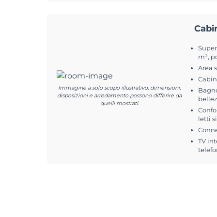
Cabi
Superf
m², po
Area 
Cabin
Immagine a solo scopo illustrativo; dimensioni,
Bagno
disposizioni e arredamento possono differire da
belle
quelli mostrati.
Confo
letti 
Conne
TV int
telefo