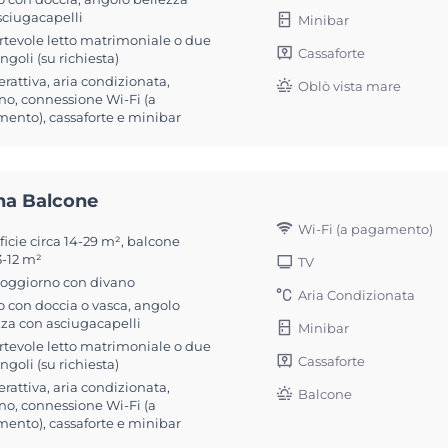
sciugacapelli
Minibar
rtevole letto matrimoniale o due
Cassaforte
singoli (su richiesta)
erattiva, aria condizionata,
Oblò vista mare
no, connessione Wi-Fi (a
ento), cassaforte e minibar
na Balcone
Wi-Fi (a pagamento)
icie circa 14-29 m², balcone
3-12 m²
TV
soggiorno con divano
Aria Condizionata
 con doccia o vasca, angolo
zza con asciugacapelli
Minibar
rtevole letto matrimoniale o due
Cassaforte
singoli (su richiesta)
erattiva, aria condizionata,
Balcone
no, connessione Wi-Fi (a
ento), cassaforte e minibar