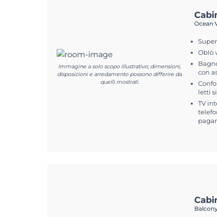
Cabi
Ocean V
Superf
Oblò 
Bagno
Immagine a solo scopo illustrativo; dimensioni,
con a
disposizioni e arredamento possono differire da
quelli mostrati.
Confo
letti 
TV int
telefo
pagam
Cabi
Balcony