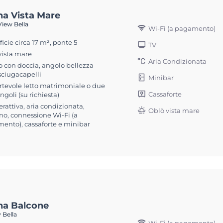
na Vista Mare
iew Bella
Wi-Fi (a pagamento)
icie circa 17 m², ponte 5
TV
vista mare
Aria Condizionata
 con doccia, angolo bellezza
sciugacapelli
Minibar
rtevole letto matrimoniale o due
Cassaforte
singoli (su richiesta)
erattiva, aria condizionata,
Oblò vista mare
no, connessione Wi-Fi (a
ento), cassaforte e minibar
na Balcone
 Bella