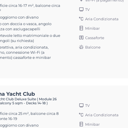
Wi-Fi (a pagamento)
icie circa 16-17 m², balcone circa
TV
²
soggiorno con divano
Aria Condizionata
 con doccia o vasca, angolo
Minibar
zza con asciugacapelli
rtevole letto matrimoniale o due
Cassaforte
singoli (su richiesta)
erattiva, aria condizionata,
Balcone
no, connessione Wi-Fi (a
ento) cassaforte e minibar
na Yacht Club
ht Club Deluxe Suite ( Module 26
alcony 5 sqm - Decks 14-18 )
TV
icie circa 25 m², balcone circa 8
Aria Condizionata
onte 16-19
Minibar
soggiorno con divano