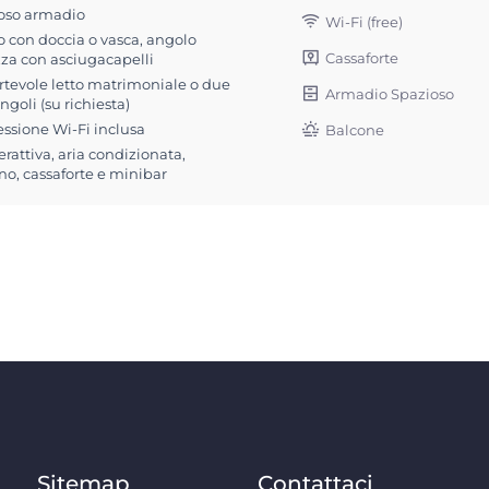
oso armadio
Wi-Fi (free)
 con doccia o vasca, angolo
Cassaforte
zza con asciugacapelli
rtevole letto matrimoniale o due
Armadio Spazioso
singoli (su richiesta)
ssione Wi-Fi inclusa
Balcone
erattiva, aria condizionata,
no, cassaforte e minibar
Sitemap
Contattaci