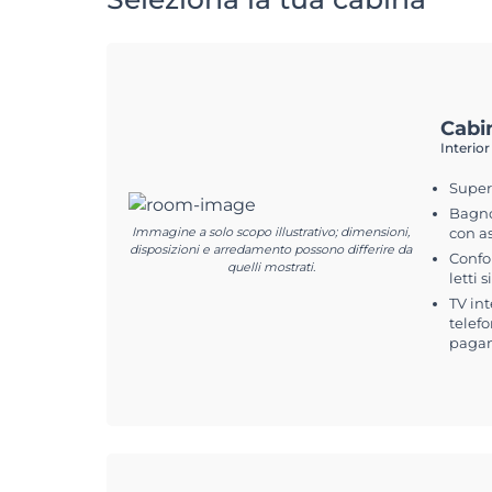
Cabi
Interior
Superf
Bagno
Immagine a solo scopo illustrativo; dimensioni,
con a
disposizioni e arredamento possono differire da
Confo
quelli mostrati.
letti s
TV int
telefo
pagam