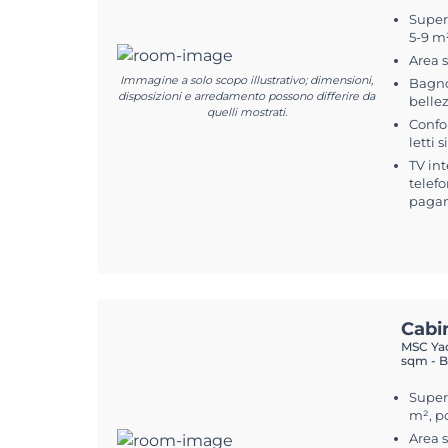
Superf
5-9 m
Area 
Immagine a solo scopo illustrativo; dimensioni,
Bagno
disposizioni e arredamento possono differire da
belle
quelli mostrati.
Confo
letti 
TV int
telefo
pagam
Cabi
MSC Yac
sqm - B
Superf
m², p
Area 