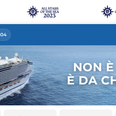
304
NON È
È DA C