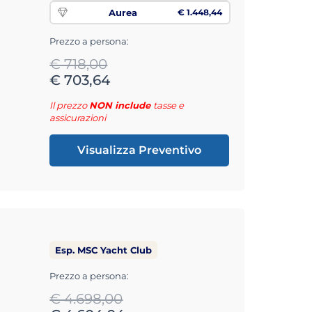
Aurea
€ 1.448,44
Prezzo a persona:
€ 718,00
€ 703,64
Il prezzo
NON include
tasse e
assicurazioni
Visualizza Preventivo
Esp. MSC Yacht Club
Prezzo a persona:
€ 4.698,00