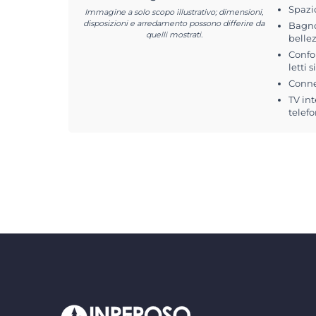
Spazi
Immagine a solo scopo illustrativo; dimensioni,
disposizioni e arredamento possono differire da
Bagno
quelli mostrati.
belle
Confo
letti 
Conne
TV int
telefo