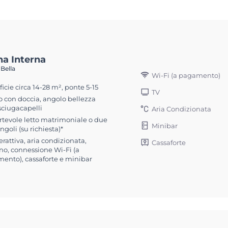
na Interna
 Bella
Wi-Fi (a pagamento)
icie circa 14-28 m², ponte 5-15
TV
 con doccia, angolo bellezza
sciugacapelli
Aria Condizionata
rtevole letto matrimoniale o due
Minibar
ingoli (su richiesta)*
erattiva, aria condizionata,
Cassaforte
no, connessione Wi-Fi (a
ento), cassaforte e minibar