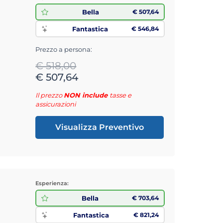
Bella
€ 507,64
Fantastica
€ 546,84
Prezzo a persona:
€ 518,00
€ 507,64
Il prezzo
NON include
tasse e
assicurazioni
Visualizza Preventivo
Esperienza:
Bella
€ 703,64
Fantastica
€ 821,24