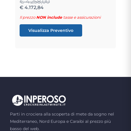
€ 4.258,00
€ 4.172,84
Il prezzo
NON include
tasse e assicurazioni
Visualizza Preventivo
Parti in crociera alla scoperta di mete da sogno nel
Mediterraneo, Nord Europa e Caraibi al prezzo più
basso del web.