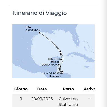
Itinerario di Viaggio
Giorno
Data
Porto
Arrivo
Par
1
20/09/2026
Galveston
-
1
Stati Uniti