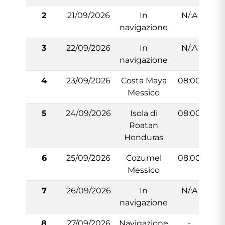
2
21/09/2026
In
N/:A
navigazione
3
22/09/2026
In
N/:A
navigazione
4
23/09/2026
Costa Maya
08:00
1
Messico
5
24/09/2026
Isola di
08:00
1
Roatan
Honduras
6
25/09/2026
Cozumel
08:00
1
Messico
7
26/09/2026
In
N/:A
navigazione
8
27/09/2026
Navigazione
-