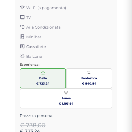
Wi-Fi (a pagamento)
TV
Aria Condizionata
Minibar
Cassaforte
Balcone
Esperienza:
Bella
Fantastica
€ 723,24
€ 840,84
Aurea
€ 1.193,64
Prezzo a persona:
€ 738,00
€ 723,24