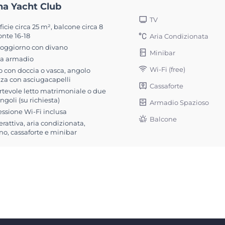
na Yacht Club
TV
icie circa 25 m², balcone circa 8
onte 16-18
Aria Condizionata
soggiorno con divano
Minibar
a armadio
Wi-Fi (free)
 con doccia o vasca, angolo
zza con asciugacapelli
Cassaforte
rtevole letto matrimoniale o due
singoli (su richiesta)
Armadio Spazioso
ssione Wi-Fi inclusa
Balcone
erattiva, aria condizionata,
no, cassaforte e minibar