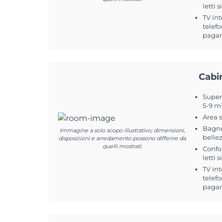
letti 
TV int
telefo
pagam
Cabi
Superf
5-9 m
Area 
Bagno
Immagine a solo scopo illustrativo; dimensioni,
belle
disposizioni e arredamento possono differire da
quelli mostrati.
Confo
letti 
TV int
telefo
pagam