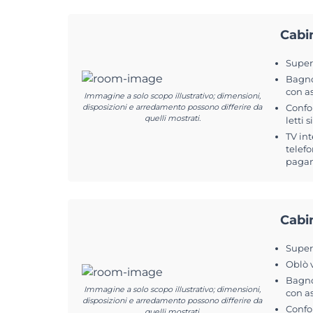
Cabi
Superf
Bagno
con a
Immagine a solo scopo illustrativo; dimensioni,
disposizioni e arredamento possono differire da
Confo
quelli mostrati.
letti s
TV int
telefo
pagam
Cabi
Superf
Oblò 
Bagno
Immagine a solo scopo illustrativo; dimensioni,
con a
disposizioni e arredamento possono differire da
Confo
quelli mostrati.