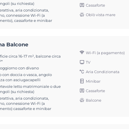
singoli (su richiesta)
Cassaforte
erattiva, aria condizionata,
Oblò vista mare
no, connessione Wi-Fi (a
ento), cassaforte e minibar
na Balcone
Wi-Fi (a pagamento)
icie circa 16-17 m², balcone circa
²*
TV
soggiorno con divano
Aria Condizionata
 con doccia o vasca, angolo
zza con asciugacapelli
Minibar
rtevole letto matrimoniale o due
Cassaforte
singoli (su richiesta)
erattiva, aria condizionata,
Balcone
no, connessione Wi-Fi (a
ento) cassaforte e minibar