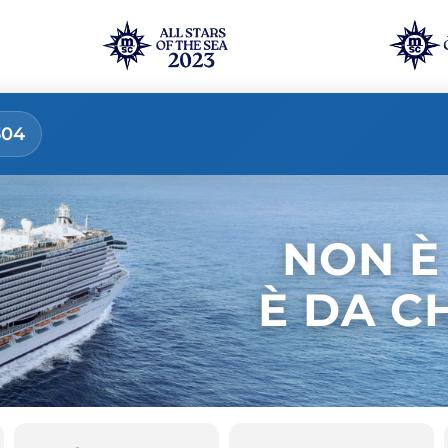
304
NON È
È DA C