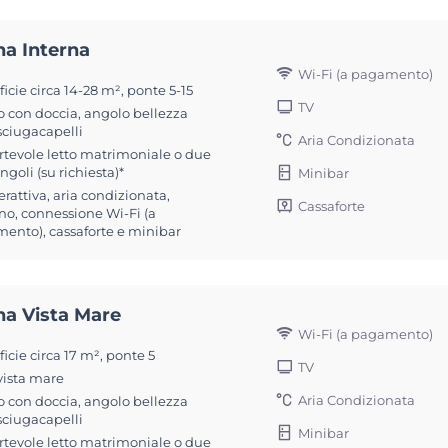
na Interna
Wi-Fi (a pagamento)
icie circa 14-28 m², ponte 5-15
TV
 con doccia, angolo bellezza
sciugacapelli
Aria Condizionata
rtevole letto matrimoniale o due
ingoli (su richiesta)*
Minibar
erattiva, aria condizionata,
Cassaforte
no, connessione Wi-Fi (a
ento), cassaforte e minibar
na Vista Mare
Wi-Fi (a pagamento)
icie circa 17 m², ponte 5
TV
vista mare
Aria Condizionata
 con doccia, angolo bellezza
sciugacapelli
Minibar
rtevole letto matrimoniale o due