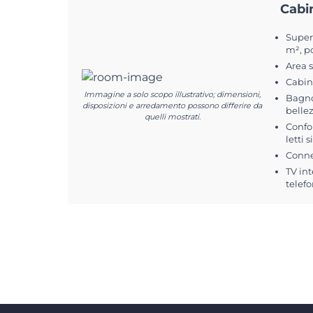
Cabi
Superf
m², p
Area 
Cabin
Immagine a solo scopo illustrativo; dimensioni,
Bagno
disposizioni e arredamento possono differire da
belle
quelli mostrati.
Confo
letti 
Conne
TV int
telefo