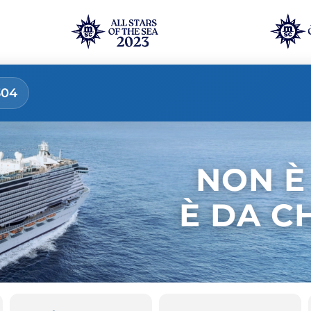
304
NON È
È DA C