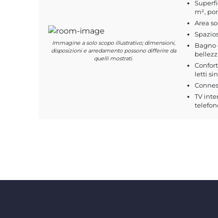
Superfi
m², pon
Area s
Spazio
Immagine a solo scopo illustrativo; dimensioni,
Bagno c
disposizioni e arredamento possono differire da
bellezz
quelli mostrati.
Confort
letti si
Conness
TV inte
telefon