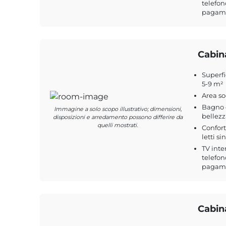
telefon
pagamen
Cabin
Superfi
5-9 m²
Area s
Bagno c
Immagine a solo scopo illustrativo; dimensioni,
bellezz
disposizioni e arredamento possono differire da
quelli mostrati.
Confort
letti si
TV inte
telefon
pagame
Cabin