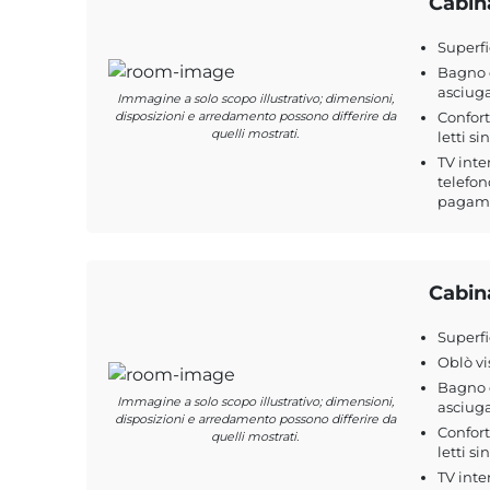
Cabin
Superfi
Bagno c
asciuga
Immagine a solo scopo illustrativo; dimensioni,
disposizioni e arredamento possono differire da
Confort
quelli mostrati.
letti si
TV inte
telefon
pagamen
Cabin
Superfi
Oblò vi
Bagno c
Immagine a solo scopo illustrativo; dimensioni,
asciuga
disposizioni e arredamento possono differire da
Confort
quelli mostrati.
letti si
TV inte