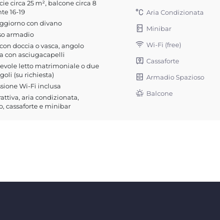
cie circa 25 m², balcone circa 8
te 16-19
Aria Condizionata
oggiorno con divano
Minibar
so armadio
Wi-Fi (free)
on doccia o vasca, angolo
a con asciugacapelli
Cassaforte
evole letto matrimoniale o due
ngoli (su richiesta)
Armadio Spazioso
ione Wi-Fi inclusa
Balcone
rattiva, aria condizionata,
o, cassaforte e minibar