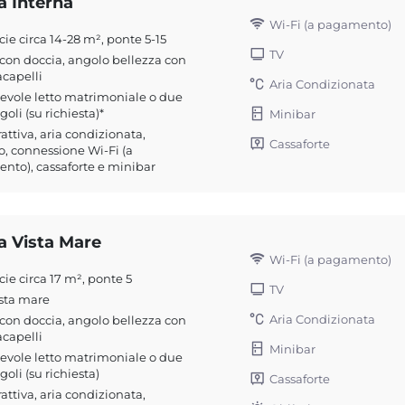
a Interna
Wi-Fi (a pagamento)
cie circa 14-28 m², ponte 5-15
TV
on doccia, angolo bellezza con
capelli
Aria Condizionata
evole letto matrimoniale o due
ngoli (su richiesta)*
Minibar
rattiva, aria condizionata,
Cassaforte
o, connessione Wi-Fi (a
to), cassaforte e minibar
a Vista Mare
Wi-Fi (a pagamento)
cie circa 17 m², ponte 5
TV
sta mare
Aria Condizionata
on doccia, angolo bellezza con
capelli
Minibar
evole letto matrimoniale o due
ngoli (su richiesta)
Cassaforte
rattiva, aria condizionata,