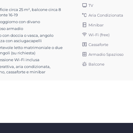
TV
icie circa 25 m², balcone circa 8
onte 16-19
Aria Condizionata
soggiorno con divano
Minibar
oso armadio
Wi-Fi (free)
 con doccia o vasca, angolo
zza con asciugacapelli
Cassaforte
rtevole letto matrimoniale o due
singoli (su richiesta)
Armadio Spazioso
ssione Wi-Fi inclusa
Balcone
erattiva, aria condizionata,
no, cassaforte e minibar