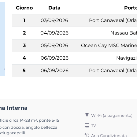
Giorno
Data
Port
1
03/09/2026
Port Canaveral (Orla
2
04/09/2026
Nassau B
3
05/09/2026
Ocean Cay MSC Marin
4
06/09/2026
Navigaz
5
06/09/2026
Port Canaveral (Orla
na Interna
Wi-Fi (a pagamento)
icie circa 14-28 m², ponte 5-15
TV
 con doccia, angolo bellezza
sciugacapelli
Aria Condizionata