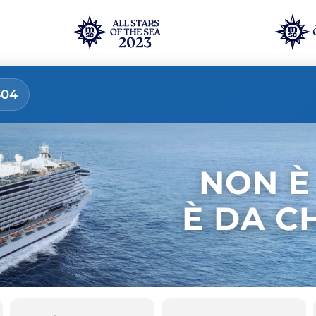
304
NON È
È DA C