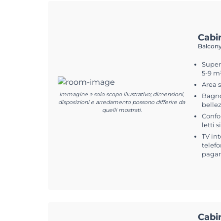
Cabi
Balcony
Superf
5-9 m
Area 
Immagine a solo scopo illustrativo; dimensioni,
Bagno
disposizioni e arredamento possono differire da
belle
quelli mostrati.
Confo
letti 
TV int
telefo
pagam
Cabi