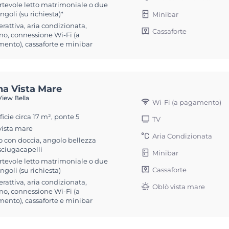
rtevole letto matrimoniale o due
ingoli (su richiesta)*
Minibar
erattiva, aria condizionata,
Cassaforte
no, connessione Wi-Fi (a
ento), cassaforte e minibar
na Vista Mare
iew Bella
Wi-Fi (a pagamento)
icie circa 17 m², ponte 5
TV
vista mare
Aria Condizionata
 con doccia, angolo bellezza
sciugacapelli
Minibar
rtevole letto matrimoniale o due
Cassaforte
singoli (su richiesta)
erattiva, aria condizionata,
Oblò vista mare
no, connessione Wi-Fi (a
ento), cassaforte e minibar