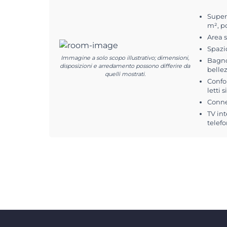
Superf
m², p
Area 
Spazi
Immagine a solo scopo illustrativo; dimensioni,
Bagno
disposizioni e arredamento possono differire da
belle
quelli mostrati.
Confo
letti 
Conne
TV int
telefo