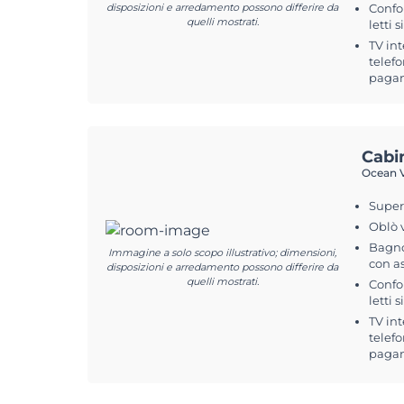
disposizioni e arredamento possono differire da
Confo
quelli mostrati.
letti s
TV int
telefo
pagam
Cabi
Ocean V
Superf
Oblò 
Bagno
Immagine a solo scopo illustrativo; dimensioni,
con a
disposizioni e arredamento possono differire da
quelli mostrati.
Confo
letti 
TV int
telefo
pagam