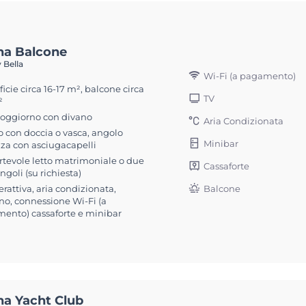
na Balcone
 Bella
Wi-Fi (a pagamento)
icie circa 16-17 m², balcone circa
TV
²
soggiorno con divano
Aria Condizionata
 con doccia o vasca, angolo
Minibar
zza con asciugacapelli
rtevole letto matrimoniale o due
Cassaforte
singoli (su richiesta)
erattiva, aria condizionata,
Balcone
no, connessione Wi-Fi (a
ento) cassaforte e minibar
na Yacht Club