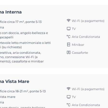
na Interna
Wi-Fi (a pagamento)
icie circa 17 m², ponte 5-13
ona
TV
 con doccia, angolo bellezza e
Aria Condizionata
gacapelli
tevole letto matrimoniale o letti
Minibar
i (su richiesta)
Cassaforte
erattiva, aria condizionata,
no, connessione Wi-Fi (a
ento), cassaforte e minibar
na Vista Mare
Wi-Fi (a pagamento)
icie circa 18-21 m², ponte 5-13
vista mare
TV
ona
Aria Condizionata
 con doccia, angolo bellezza