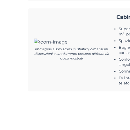
Cabi
Superf
m², po
Spazi
Bagno
Immagine a solo scopo illustrativo; dimensioni,
con a
disposizioni e arredamento possono differire da
quelli mostrati.
Confor
singol
Conne
TV int
telefo