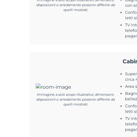
Immagine a solo scopo illustrativo; dimensioni,
disposizioni e arredamento possono differire da
con a
quelli mostrati.
Confo
letti 
TV int
telefo
pagam
Cabi
Superf
circa
Area 
Bagno
Immagine a solo scopo illustrativo; dimensioni,
belle
disposizioni e arredamento possono differire da
quelli mostrati.
Confo
letti 
TV int
telefo
pagam