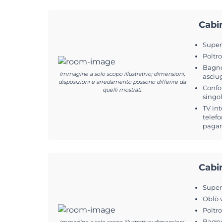
Cabi
Superf
Poltr
Bagno
Immagine a solo scopo illustrativo; dimensioni,
asciu
disposizioni e arredamento possono differire da
Confor
quelli mostrati.
singol
TV int
telefo
pagam
Cabi
Superf
Oblò 
Poltr
Bagno