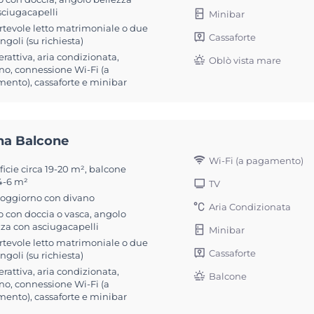
sciugacapelli
Minibar
rtevole letto matrimoniale o due
Cassaforte
singoli (su richiesta)
erattiva, aria condizionata,
Oblò vista mare
no, connessione Wi-Fi (a
ento), cassaforte e minibar
na Balcone
Wi-Fi (a pagamento)
icie circa 19-20 m², balcone
 4-6 m²
TV
soggiorno con divano
Aria Condizionata
 con doccia o vasca, angolo
zza con asciugacapelli
Minibar
rtevole letto matrimoniale o due
Cassaforte
singoli (su richiesta)
erattiva, aria condizionata,
Balcone
no, connessione Wi-Fi (a
ento), cassaforte e minibar