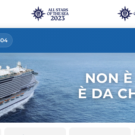
304
NON È
È DA C