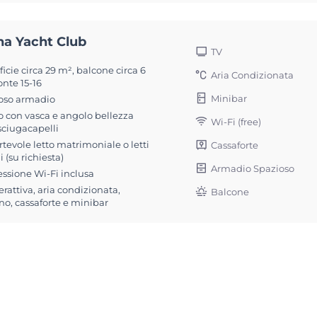
na Yacht Club
TV
icie circa 29 m², balcone circa 6
Aria Condizionata
nte 15-16
Minibar
oso armadio
 con vasca e angolo bellezza
Wi-Fi (free)
sciugacapelli
tevole letto matrimoniale o letti
Cassaforte
i (su richiesta)
Armadio Spazioso
ssione Wi-Fi inclusa
erattiva, aria condizionata,
Balcone
no, cassaforte e minibar