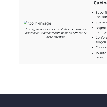
Cabin
Superfi
m², pon
Spazio
Bagno c
Immagine a solo scopo illustrativo; dimensioni,
asciuga
disposizioni e arredamento possono differire da
quelli mostrati.
Confort
singoli 
Conness
TV inte
telefon