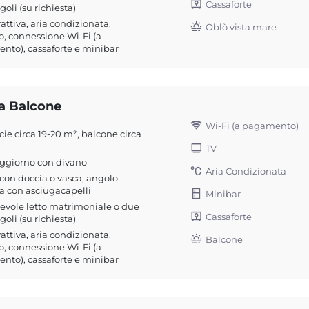
Cassaforte
ngoli (su richiesta)
rattiva, aria condizionata,
Oblò vista mare
o, connessione Wi-Fi (a
to), cassaforte e minibar
a Balcone
Wi-Fi (a pagamento)
cie circa 19-20 m², balcone circa
TV
oggiorno con divano
Aria Condizionata
on doccia o vasca, angolo
a con asciugacapelli
Minibar
evole letto matrimoniale o due
Cassaforte
ngoli (su richiesta)
rattiva, aria condizionata,
Balcone
o, connessione Wi-Fi (a
to), cassaforte e minibar