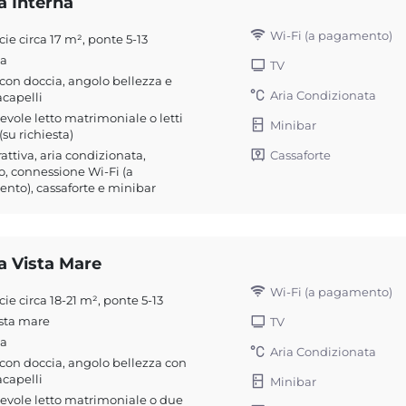
a Interna
Wi-Fi (a pagamento)
cie circa 17 m², ponte 5-13
na
TV
on doccia, angolo bellezza e
Aria Condizionata
capelli
evole letto matrimoniale o letti
Minibar
(su richiesta)
Cassaforte
rattiva, aria condizionata,
o, connessione Wi-Fi (a
to), cassaforte e minibar
a Vista Mare
Wi-Fi (a pagamento)
cie circa 18-21 m², ponte 5-13
sta mare
TV
na
Aria Condizionata
on doccia, angolo bellezza con
capelli
Minibar
evole letto matrimoniale o due