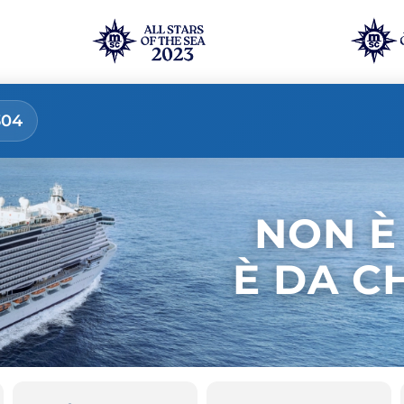
304
NON È
È DA C