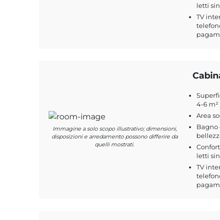
letti si
TV inte
telefon
pagamen
Cabin
Superfi
4-6 m²
Area s
Bagno c
Immagine a solo scopo illustrativo; dimensioni,
bellezz
disposizioni e arredamento possono differire da
quelli mostrati.
Confort
letti si
TV inte
telefon
pagamen