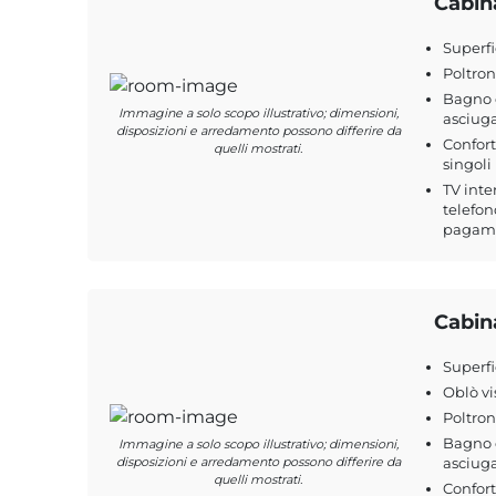
Cabin
Superfi
Poltro
Bagno c
Immagine a solo scopo illustrativo; dimensioni,
asciuga
disposizioni e arredamento possono differire da
Confort
quelli mostrati.
singoli 
TV inte
telefon
pagamen
Cabin
Superfi
Oblò vi
Poltro
Bagno c
Immagine a solo scopo illustrativo; dimensioni,
disposizioni e arredamento possono differire da
asciuga
quelli mostrati.
Confort