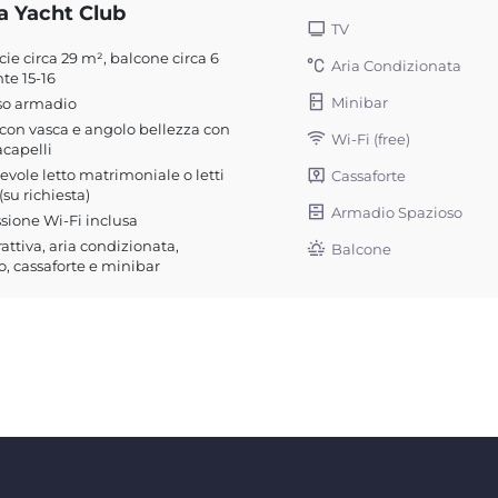
a Yacht Club
TV
cie circa 29 m², balcone circa 6
Aria Condizionata
te 15-16
Minibar
so armadio
on vasca e angolo bellezza con
Wi-Fi (free)
capelli
evole letto matrimoniale o letti
Cassaforte
(su richiesta)
Armadio Spazioso
ione Wi-Fi inclusa
rattiva, aria condizionata,
Balcone
o, cassaforte e minibar