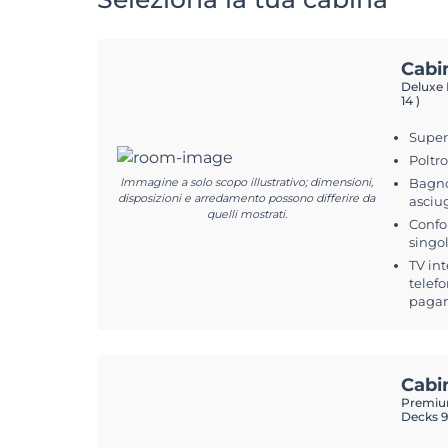
Cabi
Deluxe I
14 )
Superf
Poltr
Immagine a solo scopo illustrativo; dimensioni,
Bagno
disposizioni e arredamento possono differire da
asciu
quelli mostrati.
Confor
singol
TV int
telefo
pagam
Cabi
Premium
Decks 9