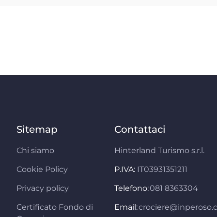
Sitemap
Contattaci
Chi siamo
Hinterland Turismo s.r.l.
Cookie Policy
P.IVA:
IT03931351211
Privacy policy
Telefono:
081 8363304
Certificato Fondo di
Email:
crociere@inperoso