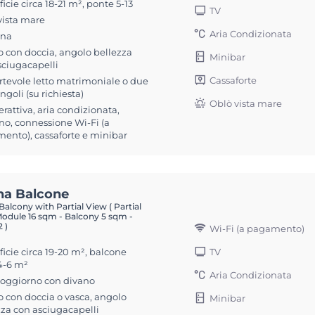
icie circa 18-21 m², ponte 5-13
TV
vista mare
Aria Condizionata
ona
 con doccia, angolo bellezza
Minibar
sciugacapelli
Cassaforte
rtevole letto matrimoniale o due
singoli (su richiesta)
Oblò vista mare
erattiva, aria condizionata,
no, connessione Wi-Fi (a
ento), cassaforte e minibar
na Balcone
alcony with Partial View ( Partial
Module 16 sqm - Balcony 5 sqm -
 )
Wi-Fi (a pagamento)
icie circa 19-20 m², balcone
TV
 4-6 m²
Aria Condizionata
soggiorno con divano
 con doccia o vasca, angolo
Minibar
zza con asciugacapelli