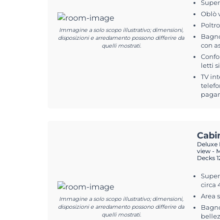
Superf
Oblò 
Poltr
Immagine a solo scopo illustrativo; dimensioni,
Bagno
disposizioni e arredamento possono differire da
con a
quelli mostrati.
Confo
letti 
TV int
telefo
pagam
Cabi
Deluxe B
view - 
Decks 12
Superf
circa
Area 
Immagine a solo scopo illustrativo; dimensioni,
disposizioni e arredamento possono differire da
Bagno
quelli mostrati.
belle