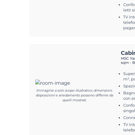
Confo
letti 
TV int
telefo
pagam
Cabi
MSC Yac
sqm - B
Superf
m², po
Spazi
Immagine a solo scopo illustrativo; dimensioni,
Bagno
disposizioni e arredamento possono differire da
con a
quelli mostrati.
Confor
singol
Conne
TV int
telefo