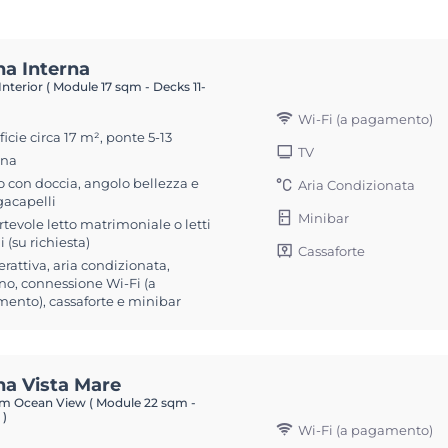
na Interna
nterior ( Module 17 sqm - Decks 11-
Wi-Fi (a pagamento)
icie circa 17 m², ponte 5-13
TV
ona
 con doccia, angolo bellezza e
Aria Condizionata
gacapelli
Minibar
tevole letto matrimoniale o letti
i (su richiesta)
Cassaforte
erattiva, aria condizionata,
no, connessione Wi-Fi (a
ento), cassaforte e minibar
na Vista Mare
 Ocean View ( Module 22 sqm -
 )
Wi-Fi (a pagamento)