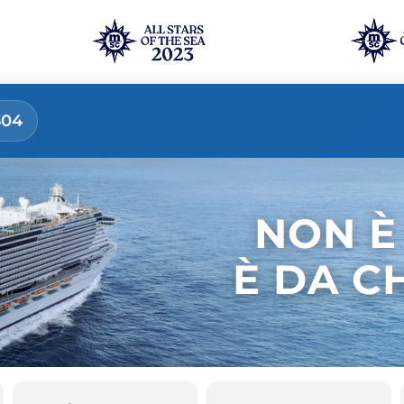
304
NON È
È DA C