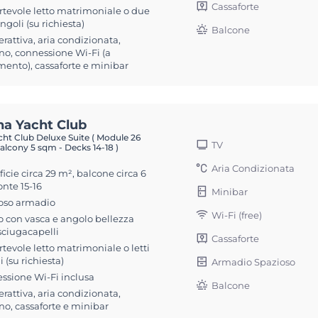
Cassaforte
rtevole letto matrimoniale o due
singoli (su richiesta)
Balcone
erattiva, aria condizionata,
no, connessione Wi-Fi (a
ento), cassaforte e minibar
na Yacht Club
ht Club Deluxe Suite ( Module 26
TV
alcony 5 sqm - Decks 14-18 )
Aria Condizionata
icie circa 29 m², balcone circa 6
nte 15-16
Minibar
oso armadio
Wi-Fi (free)
 con vasca e angolo bellezza
sciugacapelli
Cassaforte
tevole letto matrimoniale o letti
i (su richiesta)
Armadio Spazioso
ssione Wi-Fi inclusa
Balcone
erattiva, aria condizionata,
no, cassaforte e minibar