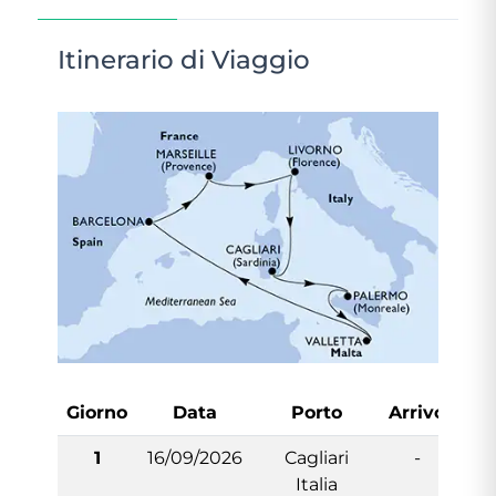
Itinerario di Viaggio
Giorno
Data
Porto
Arrivo
Par
1
16/09/2026
Cagliari
-
1
Italia