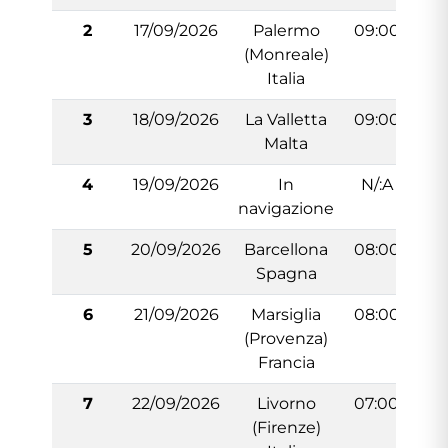
2
17/09/2026
Palermo
09:00
1
(Monreale)
Italia
3
18/09/2026
La Valletta
09:00
1
Malta
4
19/09/2026
In
N/:A
navigazione
5
20/09/2026
Barcellona
08:00
1
Spagna
6
21/09/2026
Marsiglia
08:00
1
(Provenza)
Francia
7
22/09/2026
Livorno
07:00
1
(Firenze)