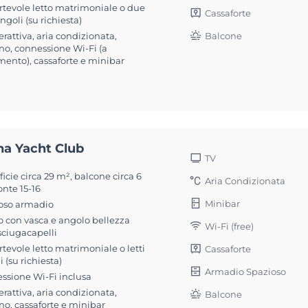
rtevole letto matrimoniale o due
Cassaforte
singoli (su richiesta)
erattiva, aria condizionata,
Balcone
no, connessione Wi-Fi (a
ento), cassaforte e minibar
na Yacht Club
TV
icie circa 29 m², balcone circa 6
Aria Condizionata
nte 15-16
Minibar
oso armadio
 con vasca e angolo bellezza
Wi-Fi (free)
sciugacapelli
tevole letto matrimoniale o letti
Cassaforte
i (su richiesta)
Armadio Spazioso
ssione Wi-Fi inclusa
erattiva, aria condizionata,
Balcone
no, cassaforte e minibar