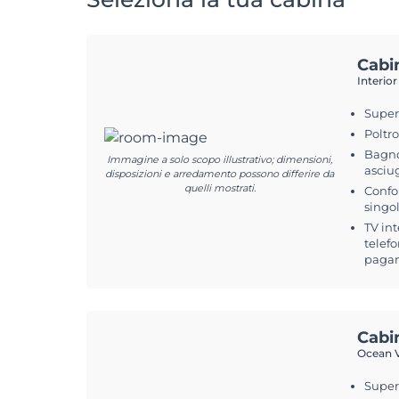
Cabi
Interior
Superf
Poltr
Bagno
Immagine a solo scopo illustrativo; dimensioni,
asciu
disposizioni e arredamento possono differire da
quelli mostrati.
Confor
singol
TV int
telefo
pagam
Cabi
Ocean V
Superf