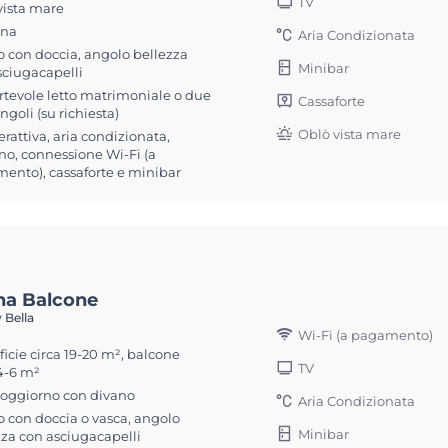
TV
vista mare
ona
Aria Condizionata
 con doccia, angolo bellezza
Minibar
sciugacapelli
rtevole letto matrimoniale o due
Cassaforte
singoli (su richiesta)
Oblò vista mare
erattiva, aria condizionata,
no, connessione Wi-Fi (a
ento), cassaforte e minibar
na Balcone
 Bella
Wi-Fi (a pagamento)
icie circa 19-20 m², balcone
TV
 4-6 m²
soggiorno con divano
Aria Condizionata
 con doccia o vasca, angolo
Minibar
zza con asciugacapelli