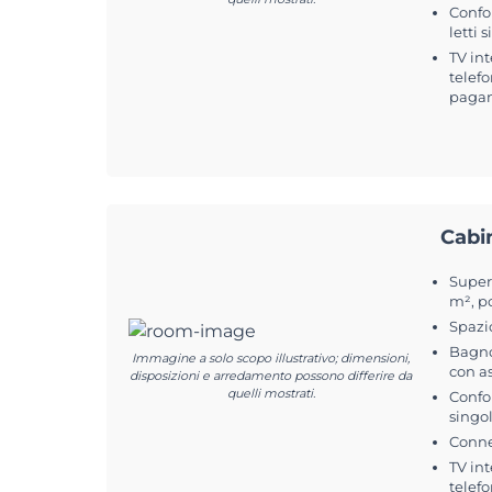
Confo
letti 
TV int
telefo
pagam
Cabi
Superf
m², po
Spazi
Bagno
Immagine a solo scopo illustrativo; dimensioni,
con a
disposizioni e arredamento possono differire da
quelli mostrati.
Confor
singol
Conne
TV int
telefo