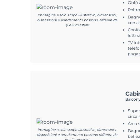
Oblò 
Poltr
Immagine a solo scopo illustrativo; dimensioni,
Bagno
disposizioni e arredamento possono differire da
con a
quelli mostrati.
Confo
letti 
TV int
telefo
pagam
Cabi
Balcony
Superf
circa
Area 
Immagine a solo scopo illustrativo; dimensioni,
Bagno
disposizioni e arredamento possono differire da
belle
quelli mostrati.