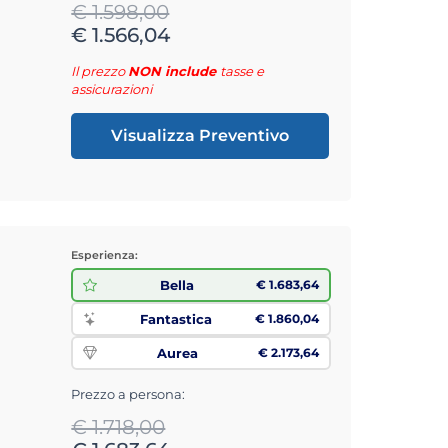
€ 1.598,00
€ 1.566,04
Il prezzo
NON include
tasse e
assicurazioni
Visualizza Preventivo
Esperienza:
Bella
€ 1.683,64
Fantastica
€ 1.860,04
Aurea
€ 2.173,64
Prezzo a persona:
€ 1.718,00