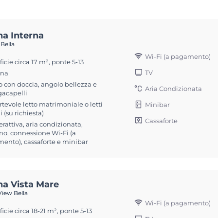
na Interna
 Bella
Wi-Fi (a pagamento)
icie circa 17 m², ponte 5-13
TV
ona
 con doccia, angolo bellezza e
Aria Condizionata
gacapelli
tevole letto matrimoniale o letti
Minibar
i (su richiesta)
Cassaforte
erattiva, aria condizionata,
no, connessione Wi-Fi (a
ento), cassaforte e minibar
na Vista Mare
iew Bella
Wi-Fi (a pagamento)
icie circa 18-21 m², ponte 5-13