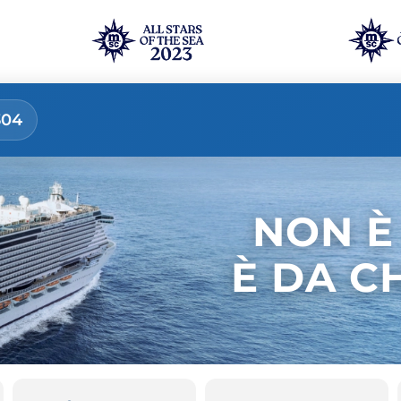
304
NON È
È DA C