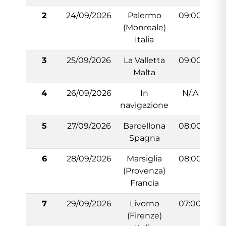
2
24/09/2026
Palermo
09:00
1
(Monreale)
Italia
3
25/09/2026
La Valletta
09:00
1
Malta
4
26/09/2026
In
N/:A
navigazione
5
27/09/2026
Barcellona
08:00
1
Spagna
6
28/09/2026
Marsiglia
08:00
1
(Provenza)
Francia
7
29/09/2026
Livorno
07:00
1
(Firenze)