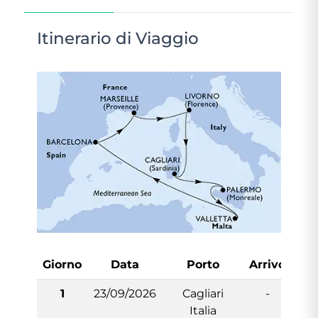
Itinerario di Viaggio
Giorno
Data
Porto
Arrivo
Par
1
23/09/2026
Cagliari
-
1
Italia