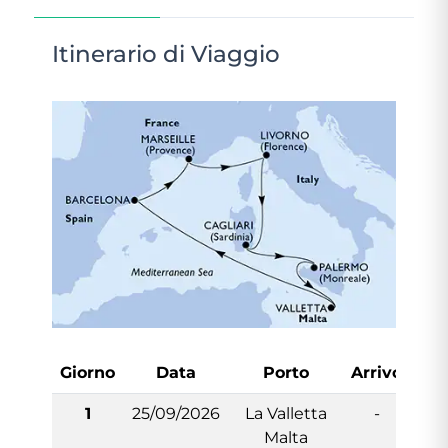
Itinerario di Viaggio
Giorno
Data
Porto
Arrivo
Par
1
25/09/2026
La Valletta
-
1
Malta