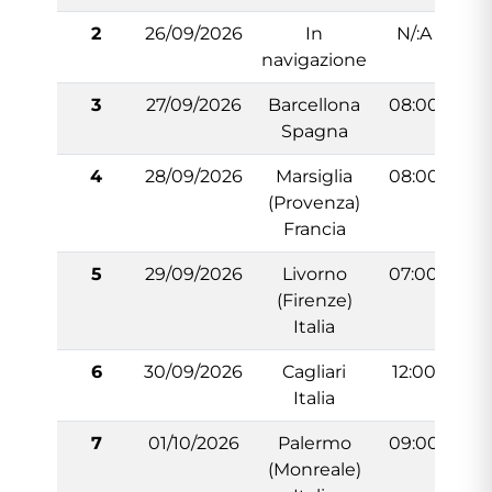
2
26/09/2026
In
N/:A
navigazione
3
27/09/2026
Barcellona
08:00
1
Spagna
4
28/09/2026
Marsiglia
08:00
1
(Provenza)
Francia
5
29/09/2026
Livorno
07:00
1
(Firenze)
Italia
6
30/09/2026
Cagliari
12:00
1
Italia
7
01/10/2026
Palermo
09:00
1
(Monreale)