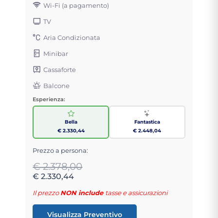
Wi-Fi (a pagamento)
TV
Aria Condizionata
Minibar
Cassaforte
Balcone
Esperienza:
Bella
Fantastica
€ 2.330,44
€ 2.448,04
Prezzo a persona:
€ 2.378,00
€ 2.330,44
Il prezzo
NON include
tasse e assicurazioni
Visualizza Preventivo