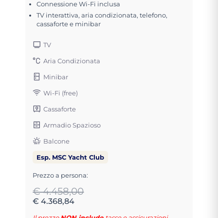
Connessione Wi-Fi inclusa
TV interattiva, aria condizionata, telefono,
cassaforte e minibar
TV
Aria Condizionata
Minibar
Wi-Fi (free)
Cassaforte
Armadio Spazioso
Balcone
Esp. MSC Yacht Club
Prezzo a persona:
€ 4.458,00
€ 4.368,84
Il prezzo
NON include
tasse e assicurazioni