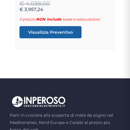
€ 4.038,00
€ 3.957,24
Il prezzo
NON include
tasse e assicurazioni
Visualizza Preventivo
Parti in crociera alla scoperta di mete da sogno nel
Mediterraneo, Nord Europa e Caraibi al prezzo più
basso del web.