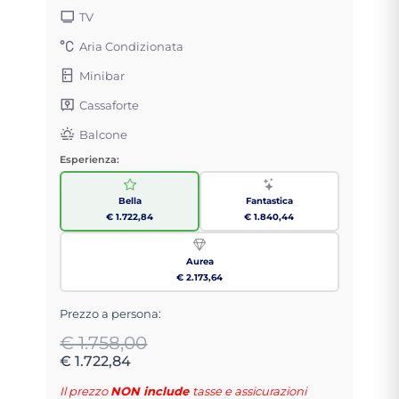
TV
Aria Condizionata
Minibar
Cassaforte
Balcone
Esperienza:
Bella
Fantastica
€ 1.722,84
€ 1.840,44
Aurea
€ 2.173,64
Prezzo a persona:
€ 1.758,00
€ 1.722,84
Il prezzo
NON include
tasse e assicurazioni