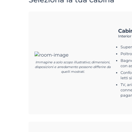
Cabi
Interior
Superf
Poltr
Bagno
Immagine a solo scopo illustrativo; dimensioni,
con a
disposizioni e arredamento possono differire da
quelli mostrati.
Confo
letti s
TV, ar
connes
pagam