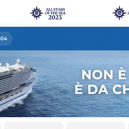
304
NON È
È DA C