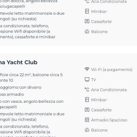
 con doccia, angolo bellezza
Aria Condizionata
sciugacapelli
Minibar
rtevole letto matrimoniale o due
singoli (su richiesta)
Cassaforte
ia condizionata, telefono,
sione Wifi disponibile (a
Balcone
ento), cassaforte e minibar
na Yacht Club
Wi-Fi (a pagamento)
icie circa 22 m², balcone circa 5
TV
onte 10
soggiorno con divano
Aria Condizionata
oso armadio
Minibar
 con vasca, angolo bellezza con
gacapelli
Cassaforte
rtevole letto matrimoniale o due
singoli (su richiesta)
Armadio Spazioso
ia condizionata, telefono,
Balcone
sione Wifi disponibile (a