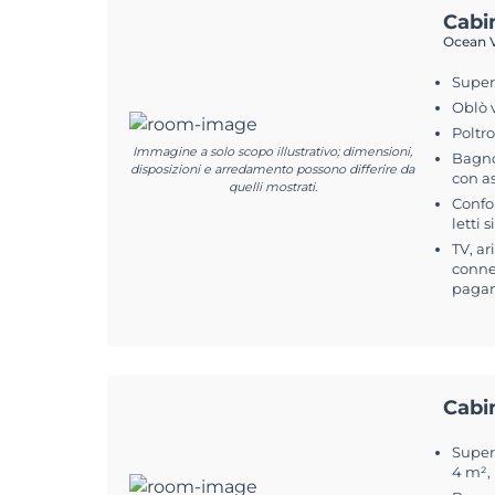
Cabi
Ocean V
Superf
Oblò 
Poltr
Immagine a solo scopo illustrativo; dimensioni,
Bagno
disposizioni e arredamento possono differire da
con a
quelli mostrati.
Confo
letti 
TV, ar
connes
pagam
Cabi
Superf
4 m²,