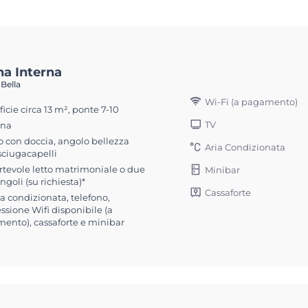
na Interna
 Bella
Wi-Fi (a pagamento)
icie circa 13 m², ponte 7-10
TV
ona
 con doccia, angolo bellezza
Aria Condizionata
sciugacapelli
rtevole letto matrimoniale o due
Minibar
ingoli (su richiesta)*
Cassaforte
ia condizionata, telefono,
sione Wifi disponibile (a
ento), cassaforte e minibar