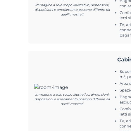
Bagno
Immagine a solo scopo illustrativo; dimensioni,
con a
disposizioni e arredamento possono differire da
Confo
quelli mostrati.
letti 
TV, ar
connes
pagam
Cabi
Superf
m², p
Area 
Spazi
Immagine a solo scopo illustrativo; dimensioni,
Bagno
disposizioni e arredamento possono differire da
asciu
quelli mostrati.
Confo
letti 
TV, ar
connes