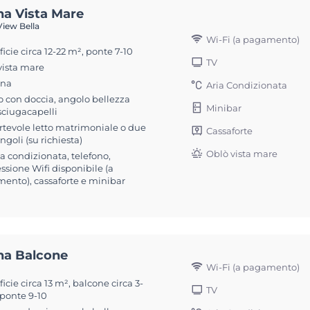
na Vista Mare
iew Bella
Wi-Fi (a pagamento)
icie circa 12-22 m², ponte 7-10
TV
vista mare
ona
Aria Condizionata
 con doccia, angolo bellezza
Minibar
sciugacapelli
rtevole letto matrimoniale o due
Cassaforte
singoli (su richiesta)
Oblò vista mare
ia condizionata, telefono,
sione Wifi disponibile (a
ento), cassaforte e minibar
na Balcone
Wi-Fi (a pagamento)
icie circa 13 m², balcone circa 3-
TV
 ponte 9-10