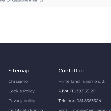
ento), cassaforte e minibar
Sitemap
Contattaci
Chi siamo
Hinterland Turismo s.r.l.
Cookie Policy
P.IVA:
IT03931351211
Privacy policy
Telefono:
081 8363304
Certificato Fondo di
Email:
crociere@inperoso